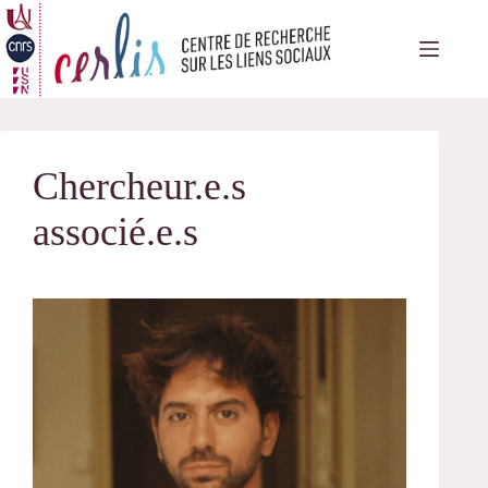
Passer
au
contenu
Chercheur.e.s
associé.e.s