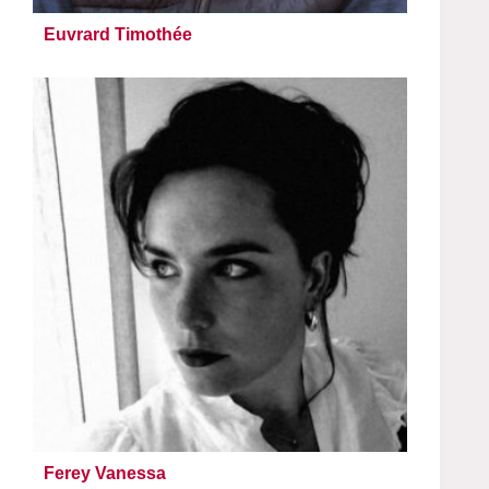
Euvrard Timothée
Ferey Vanessa