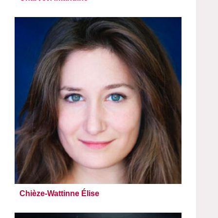
Chièze-Wattinne Élise