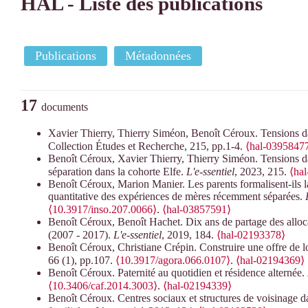
HAL - Liste des publications
Publications
Métadonnées
17
documents
Xavier Thierry, Thierry Siméon, Benoît Céroux. Tensions da
Collection Études et Recherche, 215, pp.1-4.
⟨hal-0395847
Benoît Céroux, Xavier Thierry, Thierry Siméon. Tensions da
séparation dans la cohorte Elfe.
L'e-ssentiel
, 2023, 215.
⟨ha
Benoît Céroux, Marion Manier. Les parents formalisent-ils l
quantitative des expériences de mères récemment séparées.
⟨10.3917/inso.207.0066⟩
.
⟨hal-03857591⟩
Benoît Céroux, Benoît Hachet. Dix ans de partage des allocat
(2007 - 2017).
L'e-ssentiel
, 2019, 184.
⟨hal-02193378⟩
Benoît Céroux, Christiane Crépin. Construire une offre de lo
66 (1), pp.107.
⟨10.3917/agora.066.0107⟩
.
⟨hal-02194369⟩
Benoît Céroux. Paternité au quotidien et résidence alternée.
⟨10.3406/caf.2014.3003⟩
.
⟨hal-02194339⟩
Benoît Céroux. Centres sociaux et structures de voisinage da