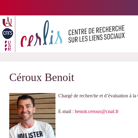
Passer
au
contenu
Céroux Benoit
Chargé de recherche et d’évaluation à 
E-mail :
benoit.ceroux@cnaf.fr