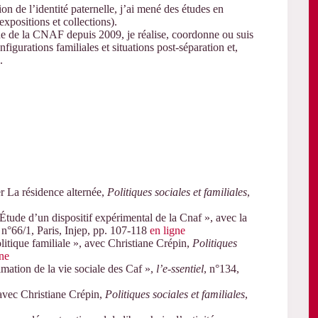
on de l’identité paternelle, j’ai mené des études en
’expositions et collections).
he de la CNAF depuis 2009, je réalise, coordonne ou suis
nfigurations familiales et situations post-séparation et,
.
er La résidence alternée,
Politiques sociales et familiales
,
 Étude d’un dispositif expérimental de la Cnaf », avec la
, n°66/1, Paris, Injep, pp. 107-118
en ligne
litique familiale », avec Christiane Crépin,
Politiques
gne
imation de la vie sociale des Caf »,
l’e-ssentiel
, n°134,
 avec Christiane Crépin,
Politiques sociales et familiales
,