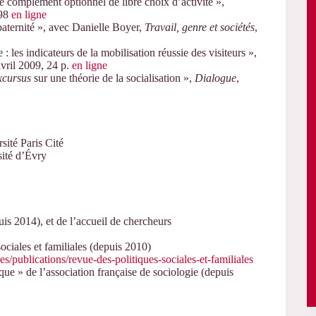
 Le complément optionnel de libre choix d’activité »,
-98
en ligne
 paternité », avec Danielle Boyer,
Travail, genre et sociétés
,
les indicateurs de la mobilisation réussie des visiteurs »,
avril 2009, 24 p.
en ligne
xcursus
sur une théorie de la socialisation »,
Dialogue
,
sité Paris Cité
sité d’Évry
is 2014), et de l’accueil de chercheurs
ociales et familiales (depuis 2010)
ues/publications/revue-des-politiques-sociales-et-familiales
ue » de l’association française de sociologie (depuis