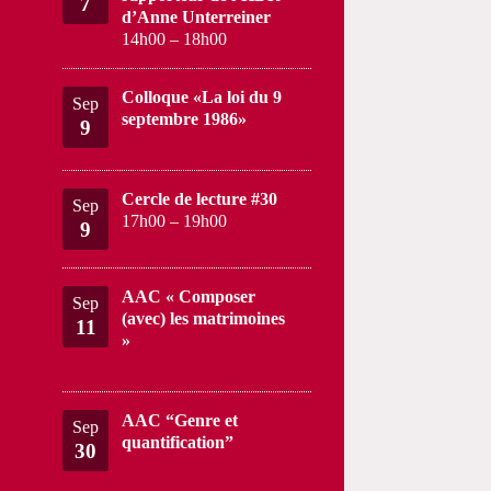
7
d’Anne Unterreiner
14h00
–
18h00
Colloque «La loi du 9
Sep
septembre 1986»
9
Cercle de lecture #30
Sep
17h00
–
19h00
9
AAC « Composer
Sep
(avec) les matrimoines
11
»
AAC “Genre et
Sep
quantification”
30