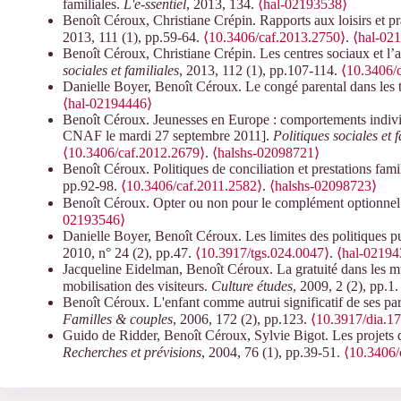
familiales.
L'e-ssentiel
, 2013, 134.
⟨hal-02193538⟩
Benoît Céroux, Christiane Crépin. Rapports aux loisirs et p
2013, 111 (1), pp.59-64.
⟨10.3406/caf.2013.2750⟩
.
⟨hal-02
Benoît Céroux, Christiane Crépin. Les centres sociaux et l’a
sociales et familiales
, 2013, 112 (1), pp.107-114.
⟨10.3406/
Danielle Boyer, Benoît Céroux. Le congé parental dans les t
⟨hal-02194446⟩
Benoît Céroux. Jeunesses en Europe : comportements indivi
CNAF le mardi 27 septembre 2011].
Politiques sociales et 
⟨10.3406/caf.2012.2679⟩
.
⟨halshs-02098721⟩
Benoît Céroux. Politiques de conciliation et prestations fami
pp.92-98.
⟨10.3406/caf.2011.2582⟩
.
⟨halshs-02098723⟩
Benoît Céroux. Opter ou non pour le complément optionnel d
02193546⟩
Danielle Boyer, Benoît Céroux. Les limites des politiques pu
2010, n° 24 (2), pp.47.
⟨10.3917/tgs.024.0047⟩
.
⟨hal-02194
Jacqueline Eidelman, Benoît Céroux. La gratuité dans les m
mobilisation des visiteurs.
Culture études
, 2009, 2 (2), pp.1
Benoît Céroux. L'enfant comme autrui significatif de ses par
Familles & couples
, 2006, 172 (2), pp.123.
⟨10.3917/dia.1
Guido de Ridder, Benoît Céroux, Sylvie Bigot. Les projets d
Recherches et prévisions
, 2004, 76 (1), pp.39-51.
⟨10.3406/