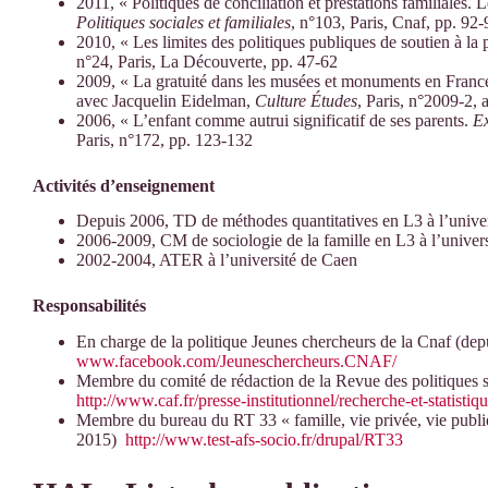
2011, « Politiques de conciliation et prestations familiales.
Politiques sociales et familiales
, n°103, Paris, Cnaf, pp. 92
2010, « Les limites des politiques publiques de soutien à la
n°24, Paris, La Découverte, pp. 47-62
2009, « La gratuité dans les musées et monuments en France : 
avec Jacquelin Eidelman,
Culture Études
, Paris, n°2009-2, 
2006, « L’enfant comme autrui significatif de ses parents.
E
Paris, n°172, pp. 123-132
Activités d’enseignement
Depuis 2006, TD de méthodes quantitatives en L3 à l’univer
2006-2009, CM de sociologie de la famille en L3 à l’univer
2002-2004, ATER à l’université de Caen
Responsabilités
En charge de la politique Jeunes chercheurs de la Cnaf (depu
www.facebook.com/Jeuneschercheurs.CNAF/
Membre du comité de rédaction de la Revue des politiques s
http://www.caf.fr/presse-institutionnel/recherche-et-statistiq
Membre du bureau du RT 33 « famille, vie privée, vie publiq
2015)
http://www.test-afs-socio.fr/drupal/RT33