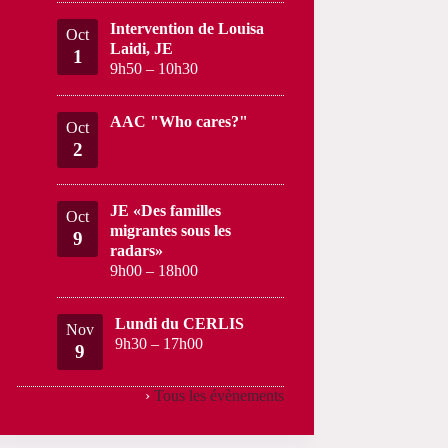
Intervention de Louisa
Oct
Laidi, JE
1
9h50
–
10h30
AAC "Who cares?"
Oct
2
JE «Des familles
Oct
migrantes sous les
9
radars»
9h00
–
18h00
Lundi du CERLIS
Nov
9h30
–
17h00
9
›
Tous les évènements