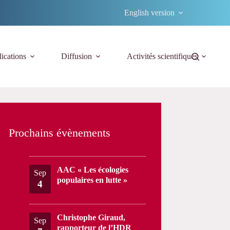
English version
ications
Diffusion
Activités scientifiques
Prochains évènements
AAC « Les écologies
Sep
populaires en lutte »
4
Christophe Giraud,
Sep
rapporteur de l’HDR