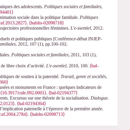
ratiques des adolescents.
Politiques sociales et familiales
,
194401⟩
nimation sociale dans la politique familiale.
Politiques
caf.2013.2827⟩
.
⟨halshs-02098718⟩
rajectoires professionnelles féminines.
L'e-ssentiel
, 2012.
duels et politiques publiques [Conférence-débat INJEP-
familiales
, 2012, 107 (1), pp.100-102.
liales.
Politiques sociales et familiales
, 2011, 103 (1),
e libre choix d’activité.
L'e-ssentiel
, 2010, 100.
⟨hal-
bliques de soutien à la paternité.
Travail, genre et sociétés
,
360⟩
usées et monuments en France : quelques indicateurs de
.
⟨10.3917/cule.092.0001⟩
.
⟨hal-02194377⟩
ents. Excursus sur une théorie de la socialisation.
Dialogue.
72.0123⟩
.
⟨hal-02194364⟩
’implication paternelle à l’épreuve de la première année.
caf.2004.2784⟩
.
⟨halshs-02098713⟩