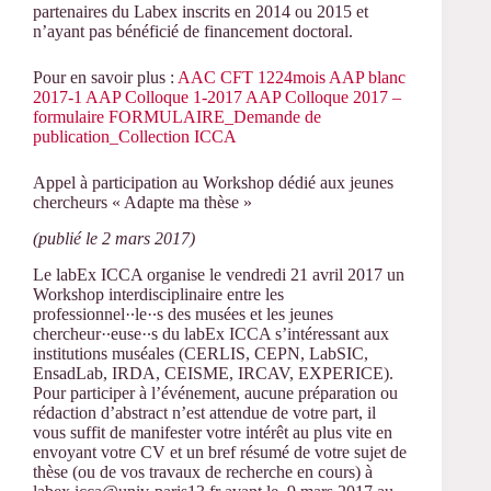
partenaires du Labex inscrits en 2014 ou 2015 et
n’ayant pas bénéficié de financement doctoral.
Pour en savoir plus :
AAC CFT 1224mois
AAP blanc
2017-1
AAP Colloque 1-2017
AAP Colloque 2017 –
formulaire
FORMULAIRE_Demande de
publication_Collection ICCA
Appel à participation au Workshop dédié aux jeunes
chercheurs « Adapte ma thèse »
(publié le 2 mars 2017)
Le labEx ICCA organise le vendredi 21 avril 2017 un
Workshop interdisciplinaire entre les
professionnel·∙le·∙s des musées et les jeunes
chercheur·∙euse·∙s du labEx ICCA s’intéressant aux
institutions muséales (CERLIS, CEPN, LabSIC,
EnsadLab, IRDA, CEISME, IRCAV, EXPERICE).
Pour participer à l’événement, aucune préparation ou
rédaction d’abstract n’est attendue de votre part, il
vous suffit de manifester votre intérêt au plus vite en
envoyant votre CV et un bref résumé de votre sujet de
thèse (ou de vos travaux de recherche en cours) à