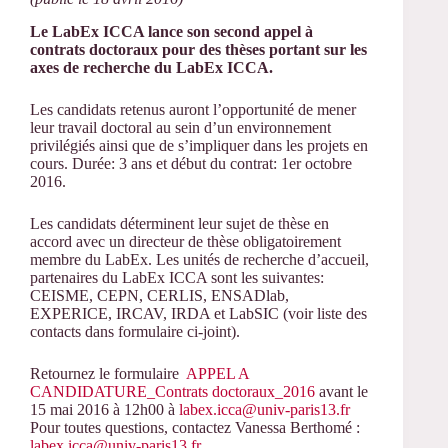
Le LabEx ICCA lance son second appel
à
contrats doctoraux pour des th
è
ses portant sur les
axes de recherche du LabEx ICCA.
Les candidats retenus auront l’opportunité de mener
leur travail doctoral au sein d’un environnement
privilégiés ainsi que de s’impliquer dans les projets en
cours. Durée: 3 ans et début du contrat: 1er octobre
2016.
Les candidats déterminent leur sujet de thèse en
accord avec un directeur de thèse obligatoirement
membre du LabEx. Les unités de recherche d’accueil,
partenaires du LabEx ICCA sont les suivantes:
CEISME, CEPN, CERLIS, ENSADlab,
EXPERICE, IRCAV, IRDA et LabSIC (voir liste des
contacts dans formulaire ci-joint).
Retournez le formulaire
APPEL A
CANDIDATURE_Contrats doctoraux_2016
avant le
15 mai 2016 à 12h00 à
labex.icca@univ-paris13.fr
Pour toutes questions, contactez Vanessa Berthomé :
labex.icca@univ-paris13.fr