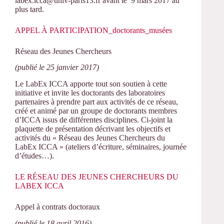
labex.icca@univ-­paris13.fr avant le 9 mars 2017 au
plus tard.
APPEL À PARTICIPATION_doctorants_musées
Réseau des Jeunes Chercheurs
(publié le 25 janvier 2017)
Le LabEx ICCA apporte tout son soutien à cette
initiative et invite les doctorants des laboratoires
partenaires à prendre part aux activités de ce réseau,
créé et animé par un groupe de doctorants membres
d’ICCA issus de différentes disciplines. Ci-joint la
plaquette de présentation décrivant les objectifs et
activités du « Réseau des Jeunes Chercheurs du
LabEx ICCA » (ateliers d’écriture, séminaires, journée
d’études…).
LE RÉSEAU DES JEUNES CHERCHEURS DU
LABEX ICCA
Appel à contrats doctoraux
(publié le 18 avril 2016)