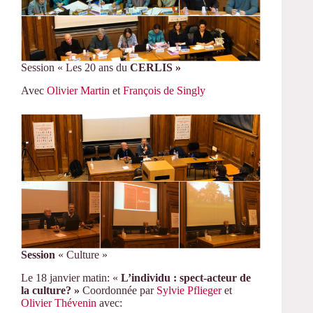
Session « Les 20 ans du
CERLIS »
Avec
Olivier Martin
et
François de Singly
Session
« Culture »
Le 18 janvier matin: «
L’individu : spect-acteur de
la culture? »
Coordonnée par
Sylvie Pflieger
et
Olivier Thévenin
avec: