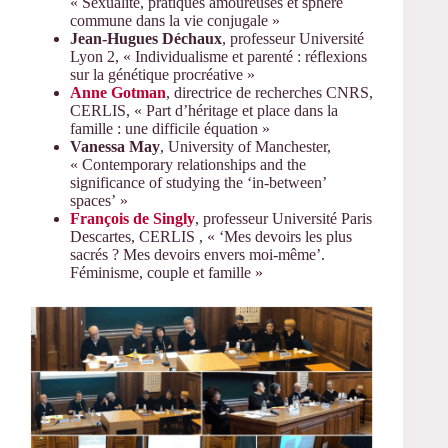
« Sexualité, pratiques amoureuses et sphère
commune dans la vie conjugale »
Jean-Hugues Déchaux
, professeur Université
Lyon 2, « Individualisme et parenté : réflexions
sur la génétique procréative »
Anne Gotman
, directrice de recherches CNRS,
CERLIS, « Part d’héritage et place dans la
famille : une difficile équation »
Vanessa May
, University of Manchester,
« Contemporary relationships and the
significance of studying the ‘in-between’
spaces’ »
François de Singly
, professeur Université Paris
Descartes, CERLIS , « ‘Mes devoirs les plus
sacrés ? Mes devoirs envers moi-même’.
Féminisme, couple et famille »