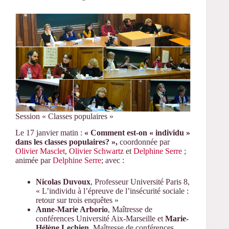
Session « Classes populaires »
Le 17 janvier matin :
« Comment est-on « individu »
dans les classes populaires? »,
coordonnée par
Olivier Masclet
,
Olivier Schwartz
et
Delphine Serre
;
animée par
Delphine Serre
; avec :
Nicolas Duvoux
, Professeur Université Paris 8,
« L’individu à l’épreuve de l’insécurité sociale :
retour sur trois enquêtes »
Anne-Marie Arborio
, Maîtresse de
conférences Université Aix-Marseille et
Marie-
Hélène Lechien
, Maîtresse de conférences