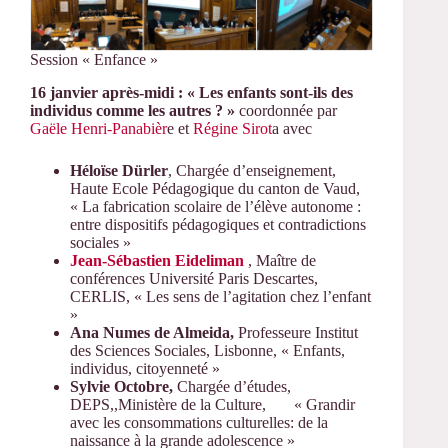
Session « Enfance »
16 janvier après-midi : « Les enfants sont-ils des
individus comme les autres ? »
coordonnée par
Gaële Henri-Panabièr
e et
Régine Sirot
a avec
Héloïse Dürler
, Chargée d’enseignement,
Haute Ecole Pédagogique du canton de Vaud,
« La fabrication scolaire de l’élève autonome :
entre dispositifs pédagogiques et contradictions
sociales »
Jean-Sébastien Eideliman
, Maître de
conférences Université Paris Descartes,
CERLIS, « Les sens de l’agitation chez l’enfant
»
Ana Numes de Almeida,
Professeure Institut
des Sciences Sociales, Lisbonne, « Enfants,
individus, citoyenneté »
Sylvie Octobre,
Chargée d’études,
DEPS,,Ministère de la Culture, « Grandir
avec les consommations culturelles: de la
naissance à la grande adolescence »