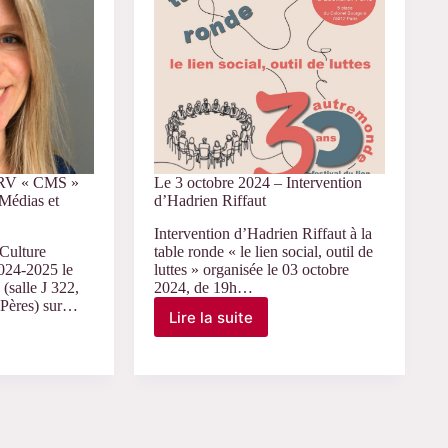
#20
 RV « CMS »
Le 3 octobre 2024 – Intervention
 Médias et
d’Hadrien Riffaut
Intervention d’Hadrien Riffaut à la
 Culture
table ronde « le lien social, outil de
2024-2025 le
luttes » organisée le 03 octobre
(salle J 322,
2024, de 19h…
-Pères) sur…
Lire la suite
Le
3
octobre
2024
–
Intervention
d’Hadrien