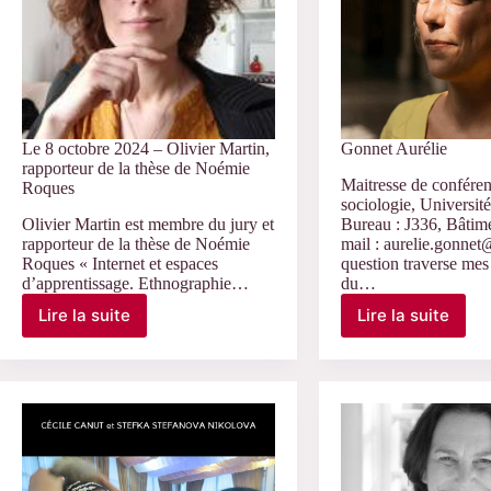
Le 8 octobre 2024 – Olivier Martin,
Gonnet Aurélie
rapporteur de la thèse de Noémie
Maitresse de confére
Roques
sociologie, Université
Olivier Martin est membre du jury et
Bureau : J336, Bâtim
rapporteur de la thèse de Noémie
mail : aurelie.gonnet
Roques « Internet et espaces
question traverse mes 
d’apprentissage. Ethnographie…
du…
Lire la suite
Lire la suite
Le
Gonnet
8
Aurélie
octobre
2024
–
Olivier
Martin,
rapporteur
de