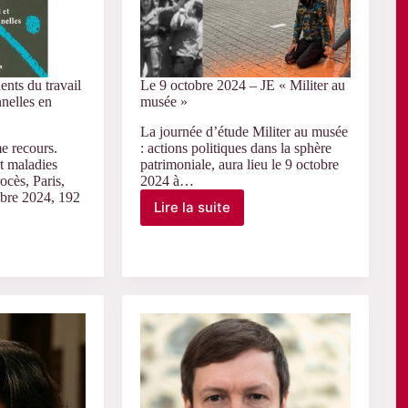
ents du travail
Le 9 octobre 2024 – JE « Militer au
nnelles en
musée »
La journée d’étude Militer au musée
e recours.
: actions politiques dans la sphère
et maladies
patrimoniale, aura lieu le 9 octobre
ocès, Paris,
2024 à…
obre 2024, 192
Lire la suite
Le
9
octobre
2024
–
JE
« Militer
au
musée »
nelles