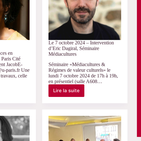
Le 7 octobre 2024 – Intervention
d’Eric Dagiral, Séminaire
nces en
Médiacultures
 Paris Cité
ent JacobE-
Séminaire «Médiacultures &
@u-paris.fr Une
Régimes de valeur culturels» le
travaux, celle
lundi 7 octobre 2024 de 17h à 19h,
en présentiel (salle A608…
Lire la suite
Le
7
octobre
2024
–
Intervention
d’Eric
Dagiral,
Séminaire