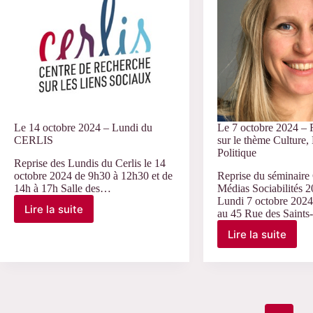
Dikhila »
Enfances
inégales»
Le 14 octobre 2024 – Lundi du
Le 7 octobre 2024 –
CERLIS
sur le thème Culture,
Politique
Reprise des Lundis du Cerlis le 14
octobre 2024 de 9h30 à 12h30 et de
Reprise du séminaire
14h à 17h Salle des…
Médias Sociabilités 
Lundi 7 octobre 2024 
Lire la suite
au 45 Rue des Saints
Le
14
Lire la suite
Le
octobre
7
2024
octobre
–
2024
Lundi
–
du
RV
CERLIS