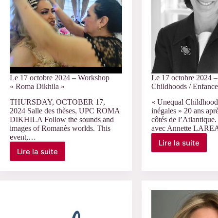
la
thèse
de
Noémie
Roques
Le 17 octobre 2024 – Workshop
Le 17 octobre 2024 
« Roma Dikhila »
Childhoods / Enfance
THURSDAY, OCTOBER 17,
« Unequal Childhood
2024 Salle des thèses, UPC ROMA
inégales » 20 ans apr
DIKHILA Follow the sounds and
côtés de l’Atlantique
images of Romanès worlds. This
avec Annette LARE
event,…
Lire la suite
Le
Lire la suite
Le
17
17
octobre
octobre
2024
2024
–
–
«Unequal
Workshop
Childhoods
« Roma
/