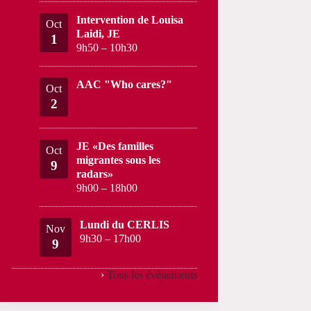
Intervention de Louisa
Oct
Laidi, JE
1
9h50
–
10h30
AAC "Who cares?"
Oct
2
JE «Des familles
Oct
migrantes sous les
9
radars»
9h00
–
18h00
Lundi du CERLIS
Nov
9h30
–
17h00
9
›
Tous les évènements