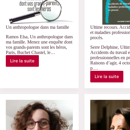
Un anthropologue dans ma famille
Ultime recours. Accid
et maladies professio
Ramos Elsa, Un anthropologue dans
procès.
ma famille. Menez une enquête dont
vos grands-parents sont les héros,
Serre Delphine, Ultim
Paris, Buchet Chastel, le…
Accidents du travail 
professionnelles en pr
Lire la suite
Raisons d’agir, 4 oct
Un
p.…
anthropologue
dans
Lire la suite
Ultime
ma
recours.
famille
Accidents
du
travail
et
maladies
profession
en
procès.