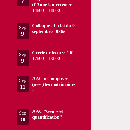
7
d’Anne Unterreiner
14h00
–
18h00
Colloque «La loi du 9
Sep
septembre 1986»
9
Cercle de lecture #30
Sep
17h00
–
19h00
9
AAC « Composer
Sep
(avec) les matrimoines
11
»
AAC “Genre et
Sep
quantification”
30