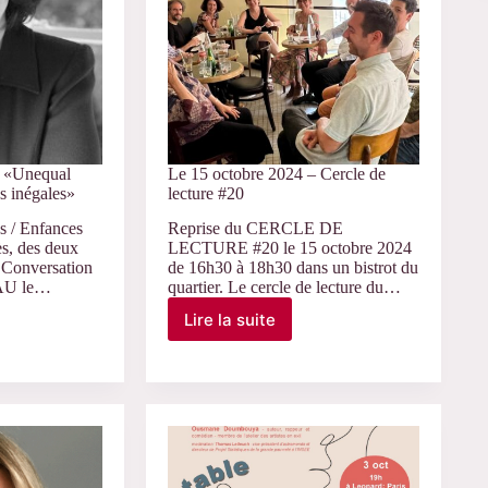
Médiacultures
– «Unequal
Le 15 octobre 2024 – Cercle de
s inégales»
lecture #20
s / Enfances
Reprise du CERCLE DE
ès, des deux
LECTURE #20 le 15 octobre 2024
. Conversation
de 16h30 à 18h30 dans un bistrot du
AU le…
quartier. Le cercle de lecture du…
Lire la suite
Le
15
octobre
2024
–
Cercle
de
lecture