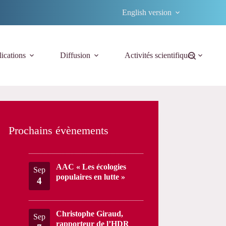
English version
ications
Diffusion
Activités scientifiques
Prochains évènements
AAC « Les écologies
Sep
populaires en lutte »
4
Christophe Giraud,
Sep
rapporteur de l’HDR