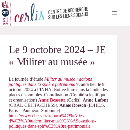
Passer
au
contenu
Le 9 octobre 2024 – JE
« Militer au musée »
La journée d’étude
Militer au musée : actions
politiques dans la sphère patrimoniale
, aura lieu le 9
octobre 2024 à l’INHA. Entrée libre dans la limite des
places disponibles. Coordination (Comité scientifique
et organisation)
Anne Bessette
(Cerlis),
Anne Lafont
(CRAL-CEHTA/EHESS),
Anaïs Roesch
(IDHE.S,
Paris 1 Panthéon-Sorbonne)
https://www.ehess.fr/fr/journ%C3%A9es-
d%C3%A9tude/militer-mus%C3%A9e-actions-
politiques-dans-sph%C3%A8re-patrimoniale