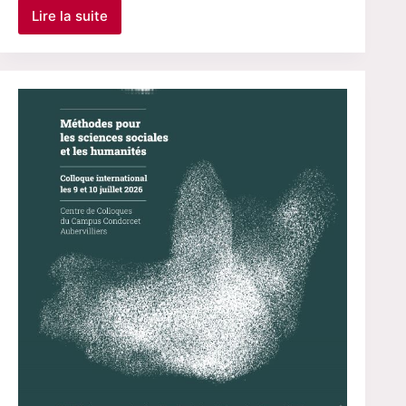
Lire la suite
« Le
droit
à
la
fraîcheur »