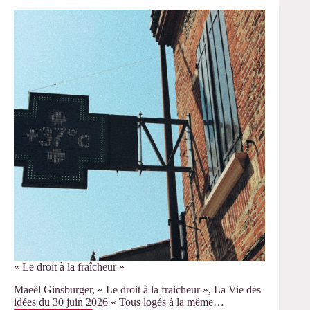
–
Christophe
Giraud,
rapporteur
de
l’HDR
d’Anne
Unterreiner
« Le droit à la fraîcheur »
Maeël Ginsburger, « Le droit à la fraicheur », La Vie des
idées du 30 juin 2026 « Tous logés à la même…