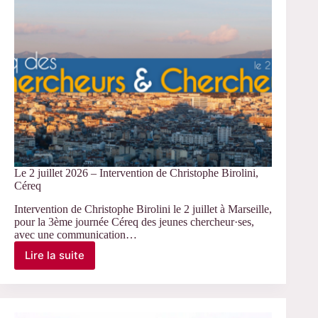
travail
Le 2 juillet 2026 – Intervention de Christophe Birolini,
Céreq
Intervention de Christophe Birolini le 2 juillet à Marseille,
pour la 3ème journée Céreq des jeunes chercheur·ses,
avec une communication…
Lire la suite
Le
2
juillet
2026
–