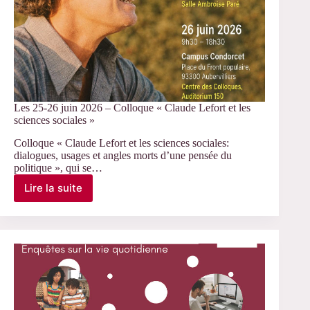
Les 25-26 juin 2026 – Colloque « Claude Lefort et les
sciences sociales »
Colloque « Claude Lefort et les sciences sociales:
dialogues, usages et angles morts d’une pensée du
politique », qui se…
Lire la suite
Les
25-
26
juin
2026
–
Colloque
« Claude
Lefort