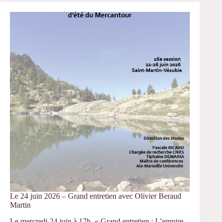
2026
–
JE
CESSA
“Domiciles
et
compétences”
Le 24 juin 2026 – Grand entretien avec Olivier Beraud
Martin
Le mercredi 24 juin à 17h, « Grand entretien : L’empire