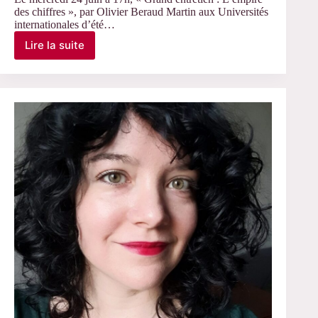
des chiffres », par Olivier Beraud Martin aux Universités
internationales d’été…
Lire la suite
Le
24
juin
2026
–
Grand
entretien
avec
Olivier
Beraud
Martin