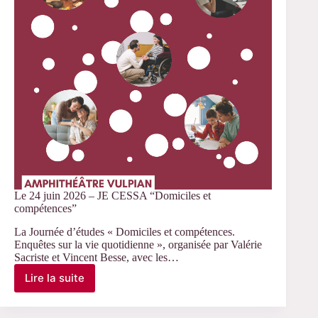
et
les
sciences
sociales »
Le 24 juin 2026 – JE CESSA “Domiciles et
compétences”
La Journée d’études « Domiciles et compétences.
Enquêtes sur la vie quotidienne », organisée par Valérie
Sacriste et Vincent Besse, avec les…
Lire la suite
Le
24
juin