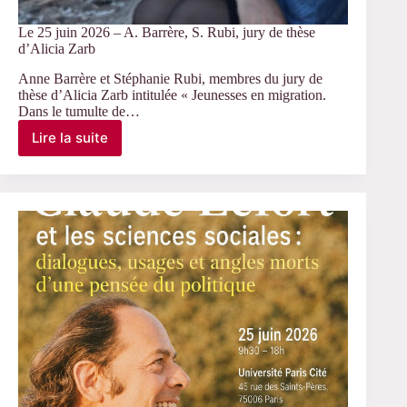
Le 25 juin 2026 – A. Barrère, S. Rubi, jury de thèse
d’Alicia Zarb
Anne Barrère et Stéphanie Rubi, membres du jury de
thèse d’Alicia Zarb intitulée « Jeunesses en migration.
Dans le tumulte de…
Lire la suite
Le
25
juin
2026
–
A.
Barrère,
S.
Rubi,
jury
de
thèse
d’Alicia
Zarb