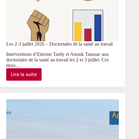
Les 2-3 juillet 2026 – Doctoriales de la santé au travail
Interventions d’Etienne Tardy et Anouk Taussac aux
doctoriales de la santé au travail les 2 et 3 juillet. Ces
deux…
Lire la suite
Les
2-
3
juillet
2026
–
Doctoriales
de
la
santé
au