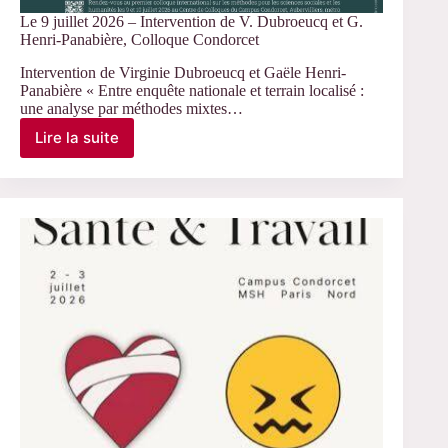
Le 9 juillet 2026 – Intervention de V. Dubroeucq et G.
Henri-Panabière, Colloque Condorcet
Intervention de Virginie Dubroeucq et Gaële Henri-
Panabière « Entre enquête nationale et terrain localisé :
une analyse par méthodes mixtes…
Lire la suite
Le
9
juillet
2026
–
Intervention
de
V.
Dubroeucq
et
G.
Henri-
Panabière,
Colloque
Condorcet