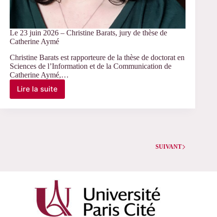
Le 23 juin 2026 – Christine Barats, jury de thèse de
Catherine Aymé
Christine Barats est rapporteure de la thèse de doctorat en
Sciences de l’Information et de la Communication de
Catherine Aymé,…
Lire la suite
Le
23
juin
2026
–
Christine
Barats,
SUIVANT
jury
de
thèse
de
Catherine
Aymé