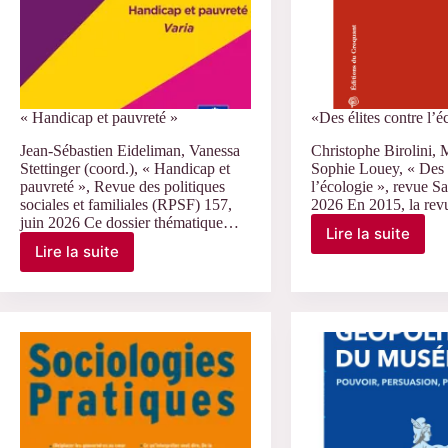
« Handicap et pauvreté »
«Des élites contre l’é
Jean-Sébastien Eideliman, Vanessa
Christophe Birolini, 
Stettinger (coord.), « Handicap et
Sophie Louey, « Des é
pauvreté », Revue des politiques
l’écologie », revue Sa
sociales et familiales (RPSF) 157,
2026 En 2015, la re
juin 2026 Ce dossier thématique…
Lire la suite
«Des
Lire la suite
« Handicap
élites
et
contre
pauvreté »
l’écologie»