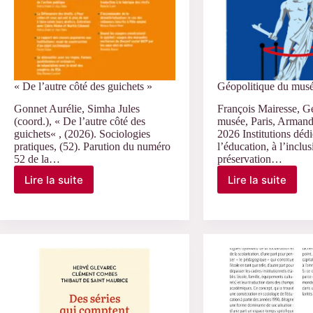
« De l’autre côté des guichets »
Géopolitique du mus
Gonnet Aurélie, Simha Jules
François Mairesse, G
(coord.), « De l’autre côté des
musée, Paris, Armand 
guichets« , (2026). Sociologies
2026 Institutions dédi
pratiques, (52). Parution du numéro
l’éducation, à l’inclus
52 de la…
préservation…
Lire la suite
Lire la suite
« De
Géopolitiq
l’autre
du
côté
musée
des
guichets »