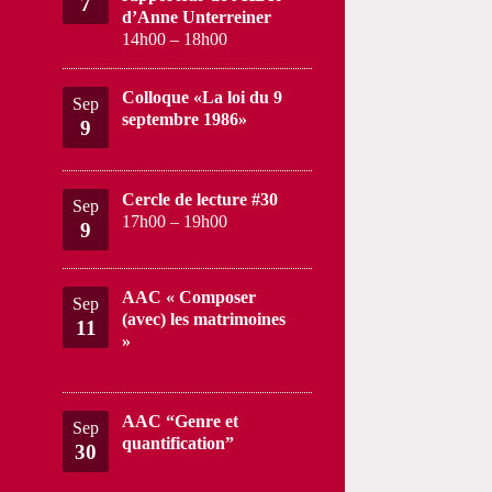
7
d’Anne Unterreiner
14h00
–
18h00
Colloque «La loi du 9
Sep
septembre 1986»
9
Cercle de lecture #30
Sep
17h00
–
19h00
9
AAC « Composer
Sep
(avec) les matrimoines
11
»
AAC “Genre et
Sep
quantification”
30