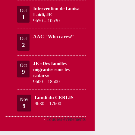
Intervention de Louisa
Oct
Laidi, JE
1
9h50
–
10h30
AAC "Who cares?"
Oct
2
JE «Des familles
Oct
migrantes sous les
9
radars»
9h00
–
18h00
Lundi du CERLIS
Nov
9h30
–
17h00
9
›
Tous les évènements