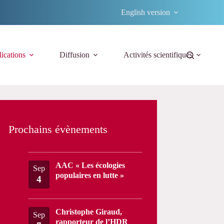
English version
ications
Diffusion
Activités scientifiques
Prochains évènements
AAC « Les écologies
Sep
populaires en lutte »
4
Christophe Giraud,
Sep
rapporteur de l’HDR