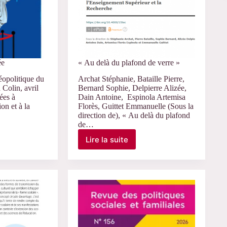
ée
« Au delà du plafond de verre »
éopolitique du
Archat Stéphanie, Bataille Pierre,
Colin, avril
Bernard Sophie, Delpierre Alizée,
ées à
Dain Antoine, Espinola Artemisa
ion et à la
Florès, Guittet Emmanuelle (Sous la
direction de), « Au delà du plafond
de…
ue
Lire la suite
« Au
delà
du
plafond
de
verre »