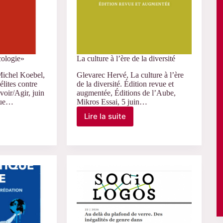
cologie»
La culture à l’ère de la diversité
Michel Koebel,
Glevarec Hervé, La culture à l’ère
lites contre
de la diversité. Édition revue et
voir/Agir, juin
augmentée, Éditions de l’Aube,
vue…
Mikros Essai, 5 juin…
Lire la suite
La
culture
à
l’ère
de
la
diversité