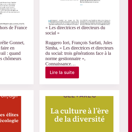
ehors de France
« Les directrices et directeurs du
social »
rélie Gonnet,
Ruggero Iori, François Sarfati, Jules
faire en
Simha, « Les directrices et directeurs
ail : quand
du social: trois générations face à la
s chômeurs
norme gestionnaire »,
Connaissance…
Lire la suite
« Les
directrices
et
directeurs
du
social »