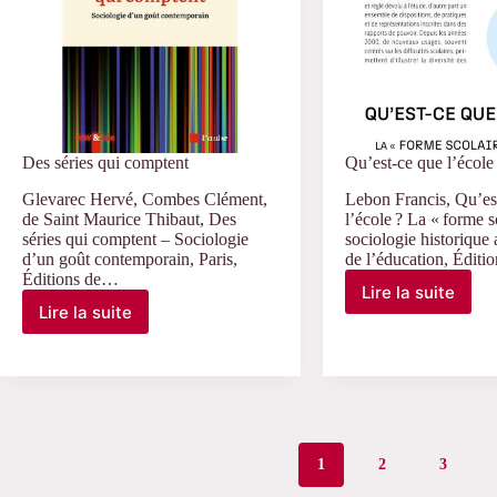
Des séries qui comptent
Qu’est-ce que l’école
Glevarec Hervé, Combes Clément,
Lebon Francis, Qu’es
de Saint Maurice Thibaut, Des
l’école ? La « forme sc
séries qui comptent – Sociologie
sociologie historique
d’un goût contemporain, Paris,
de l’éducation, Édit
Éditions de…
Lire la suite
Qu’est-
Lire la suite
Des
ce
séries
que
qui
l’école ?
comptent
1
2
3