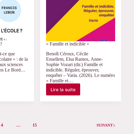
 ?
« Famille et indicible »
t-ce que
Benoît Céroux, Cécile
olaire » : de la
Ensellem, Elsa Ramos, Anne-
 aux sciences
Sophie Vozari (dir.) Famille et
ions Le Bord…
indicible. Réguler, éprouver,
enquêter – Varia. (2026). Le numéro
« Famille et…
Lire la suite
« Famille
et
indicible »
4
…
15
SUIVANT