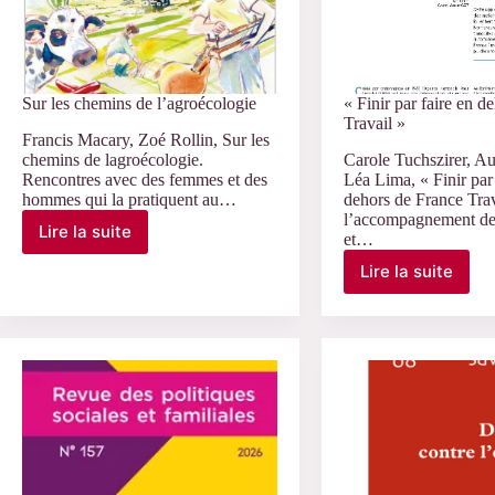
Sur les chemins de l’agroécologie
« Finir par faire en d
Travail »
Francis Macary, Zoé Rollin, Sur les
chemins de lagroécologie.
Carole Tuchszirer, Au
Rencontres avec des femmes et des
Léa Lima, « Finir par 
hommes qui la pratiquent au…
dehors de France Trav
l’accompagnement de
Lire la suite
et…
Sur
les
Lire la suite
« Finir
chemins
par
de
faire
l’agroécologie
en
dehors
de
France
Travail »