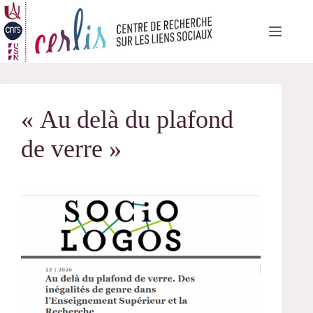
Passer
au
contenu
« Au delà du plafond
de verre »