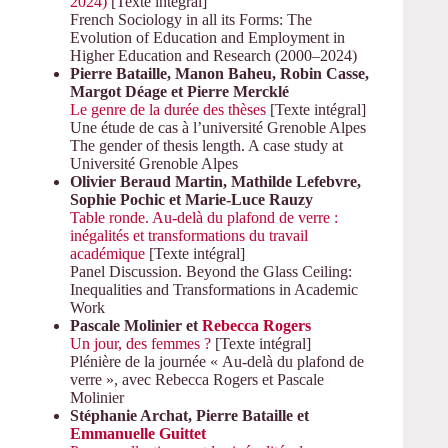
2024)
[Texte intégral]
French Sociology in all its Forms: The
Evolution of Education and Employment in
Higher Education and Research (2000–2024)
Pierre
Bataille
, Manon
Baheu
, Robin
Casse
,
Margot
Déage
et Pierre
Mercklé
Le genre de la durée des thèses
[Texte intégral]
Une étude de cas à l’université Grenoble Alpes
The gender of thesis length. A case study at
Université Grenoble Alpes
Olivier
Beraud Martin
, Mathilde
Lefebvre
,
Sophie
Pochic
et Marie-Luce
Rauzy
Table ronde. Au-delà du plafond de verre :
inégalités et transformations du travail
académique
[Texte intégral]
Panel Discussion. Beyond the Glass Ceiling:
Inequalities and Transformations in Academic
Work
Pascale
Molinier
et
Rebecca
Rogers
Un jour, des femmes ?
[Texte intégral]
Plénière de la journée « Au-delà du plafond de
verre », avec Rebecca Rogers et Pascale
Molinier
Stéphanie
Archat
, Pierre
Bataille
et
Emmanuelle
Guittet