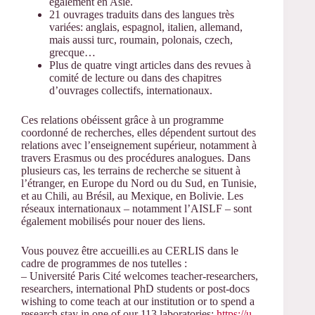
également en Asie.
21 ouvrages traduits dans des langues très
variées: anglais, espagnol, italien, allemand,
mais aussi turc, roumain, polonais, czech,
grecque…
Plus de quatre vingt articles dans des revues à
comité de lecture ou dans des chapitres
d’ouvrages collectifs, internationaux.
Ces relations obéissent grâce à un programme
coordonné de recherches, elles dépendent surtout des
relations avec l’enseignement supérieur, notamment à
travers Erasmus ou des procédures analogues. Dans
plusieurs cas, les terrains de recherche se situent à
l’étranger, en Europe du Nord ou du Sud, en Tunisie,
et au Chili, au Brésil, au Mexique, en Bolivie. Les
réseaux internationaux – notamment l’AISLF – sont
également mobilisés pour nouer des liens.
Vous pouvez être accueilli.es au CERLIS dans le
cadre de programmes de nos tutelles :
– Université Paris Cité welcomes teacher-researchers,
researchers, international PhD students or post-docs
wishing to come teach at our institution or to spend a
research stay in one of our 113 laboratories:
https://u-