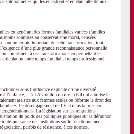
s institutionnelles qui les encadrent et en étant attentif aux
illes en générant des formes familiales variées (familles
ons moins soumises au conservatisme moral, censées
sont un terrain important de cette transformation, tout
r l’exigence d’une plus grande reconnaissance personnelle
ion contribuent à ces transformations en permettant le
e articulation entre temps familial et temps professionnel
onctionner sous l’influence explicite d’une diversité
ale à l’enfance, …). L’évolution du droit civil qui autorise le
alement assistée aux femmes seules ou réforme le droit des
 famille ». Le désengagement de l’État dans la prise en
tergénérationnels. La législation sur les migrations
lustration du poids des politiques publiques sur la définition
 toute-puissance des institutions sur le fonctionnement
 négociation, parfois de résistance, à ces normes.