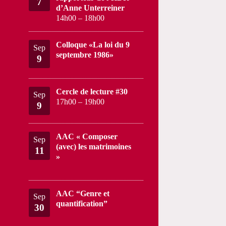
7
d’Anne Unterreiner
14h00
–
18h00
Colloque «La loi du 9
Sep
septembre 1986»
9
Cercle de lecture #30
Sep
17h00
–
19h00
9
AAC « Composer
Sep
(avec) les matrimoines
11
»
AAC “Genre et
Sep
quantification”
30