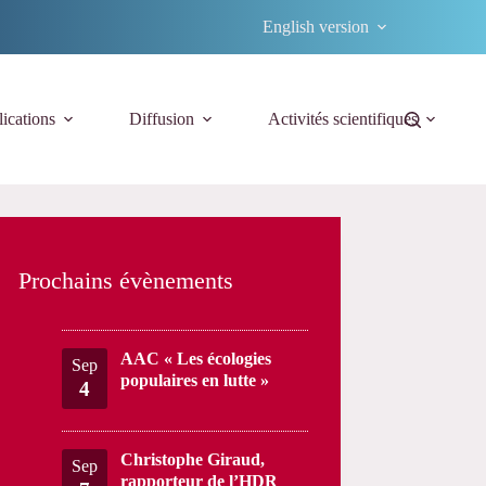
English version
ications
Diffusion
Activités scientifiques
Prochains évènements
AAC « Les écologies
Sep
populaires en lutte »
4
Christophe Giraud,
Sep
rapporteur de l’HDR