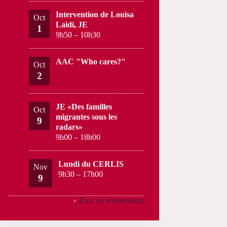
Intervention de Louisa
Oct
Laidi, JE
1
9h50
–
10h30
AAC "Who cares?"
Oct
2
JE «Des familles
Oct
migrantes sous les
9
radars»
9h00
–
18h00
Lundi du CERLIS
Nov
9h30
–
17h00
9
›
Tous les évènements