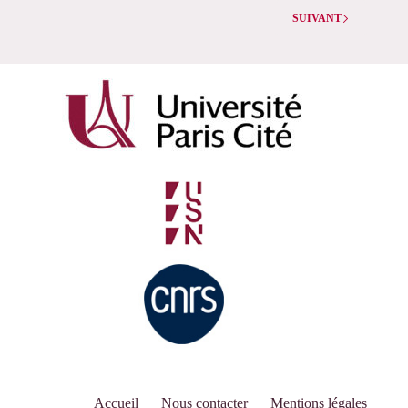
de
thèse
SUIVANT
d’Alexandra
Piesen
Accueil
Nous contacter
Mentions légales