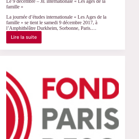
Le 9 décembre – JE internationale « Les âges de la
famille »
La journée d’études internationale « Les Ages de la
famille » se tient le samedi 9 décembre 2017, à
l’Amphithéâtre Durkheim, Sorbonne, Paris.…
Lire la suite
Le
9
décembre
–
JE
internationale
« Les
âges
de
la
famille »