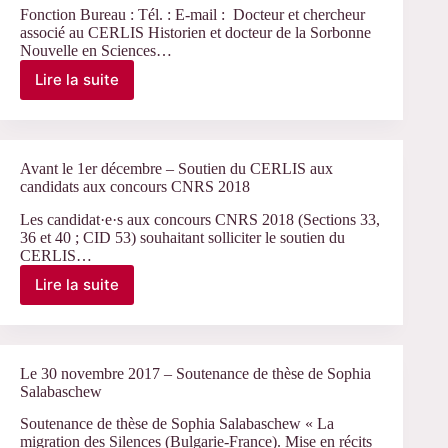
Fonction Bureau : Tél. : E-mail : Docteur et chercheur
associé au CERLIS Historien et docteur de la Sorbonne
Nouvelle en Sciences…
Lire la suite
Carriou
Prem
Avant le 1er décembre – Soutien du CERLIS aux
candidats aux concours CNRS 2018
Les candidat·e·s aux concours CNRS 2018 (Sections 33,
36 et 40 ; CID 53) souhaitant solliciter le soutien du
CERLIS…
Lire la suite
Avant
le
1er
décembre
–
Le 30 novembre 2017 – Soutenance de thèse de Sophia
Soutien
Salabaschew
du
Soutenance de thèse de Sophia Salabaschew « La
CERLIS
migration des Silences (Bulgarie-France). Mise en récits
aux