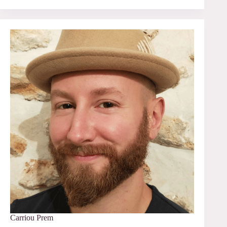
7-
8-
9
décembre
–
Colloque
international
« Le
Corps
«
Oriental
»
:
Genre,
gestes
&
regards »
Carriou Prem