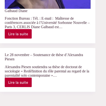
Galbaud Diane
Fonction Bureau : Tél. : E-mail : Maîtresse de
conférences associée à l’Université Sorbonne Nouvelle –
Paris 3, CERLIS Diane Galbaud est…
Lire la suite
Galbaud
Diane
Le 28 novembre – Soutenance de thèse d’Alexandra
Piesen
Alexandra Piesen soutiendra sa thèse de doctorat de
sociologie « Redéfinition du rôle parental au regard de la
parentalité solo contemporaine »…
Lire la suite
Le
28
novembre
–
Soutenance