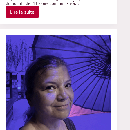
du non-dit de l’Histoire communiste à…
candidats
aux
Lire la suite
Le
concours
30
CNRS
novembre
2018
2017
–
Soutenance
de
thèse
de
Sophia
Salabaschew