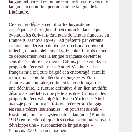
langue faiblement reconnue comme littéraire vers une
langue, au contraire, perçue comme langue de la
Littérature.
Ce dernier déplacement d’ordre linguistique –
conséquence du régime d’hétéronomie dans lequel
évoluent les écrivains étrangers de langue française en
France (Casanova 1999) – est présenté par certains
comme une décision délibérée, un choix mûrement
réfléchi, un acte pleinement volontaire. Parfois même,
ce déplacement vers la langue française devient le
sens de l’écriture elle-même. Citons, par exemple, les
propos de l’écrivain russe Andrei Makine : « Le
français m’a toujours baigné et a encouragé, stimulé
mon amour pour la littérature française ». Pour
d’autres, au contraire, écrire en langue française est
une déchirure, la rupture définitive d’un lien mythifié
désormais ineffable, une perte absolue. Citons ici les
propos de l’écrivain algérien Kateb Yacine : « Ainsi
avais-je perdu tout à la fois ma mère et son langage,
les seuls trésors inaliénables – et pourtant aliénés ».
Existerait alors un « système de la langue » (Bourdieu,
1982) en fonction duquel les écrivains étrangers, ayant
développé une « surconscience linguistique »
(Gauvin, 2009), se positionnent.