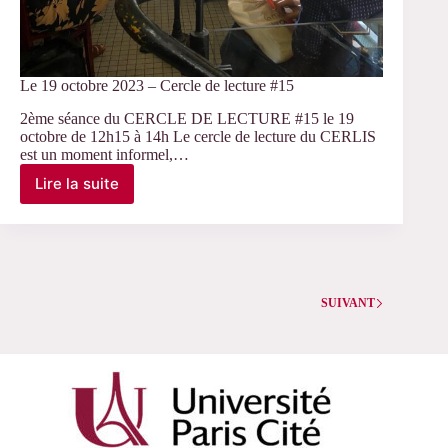
Le 19 octobre 2023 – Cercle de lecture #15
2ème séance du CERCLE DE LECTURE #15 le 19
octobre de 12h15 à 14h Le cercle de lecture du CERLIS
est un moment informel,…
Lire la suite
Le
19
octobre
2023
–
Cercle
de
SUIVANT
lecture
#15