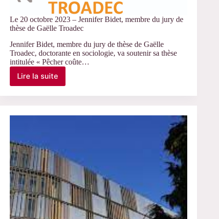
Le 20 octobre 2023 – Jennifer Bidet, membre du jury de
thèse de Gaëlle Troadec
Jennifer Bidet, membre du jury de thèse de Gaëlle
Troadec, doctorante en sociologie, va soutenir sa thèse
intitulée « Pêcher coûte…
Lire la suite
Le
20
octobre
2023
–
Jennifer
Bidet,
membre
du
jury
de
thèse
de
Gaëlle
Troadec