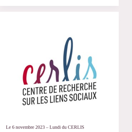
14
novembre
2023
–
Soutenance
de
thèse
de
Pierre
Lache
Le 6 novembre 2023 – Lundi du CERLIS