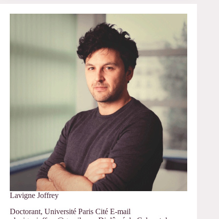
2023
–
Séminaire
« Critiques
sociales
du
langage »
Lavigne Joffrey
Doctorant, Université Paris Cité E-mail