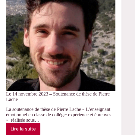
CNRS
2023
–
Soutien
du
CERLIS
Le 14 novembre 2023 – Soutenance de thèse de Pierre
Lache
La soutenance de thèse de Pierre Lache « L’enseignant
émotionnel en classe de collège: expérience et épreuves
», réalisée sous…
Lire la suite
Le