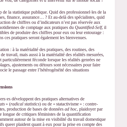
e voir, de catégoriser et d’intervenir sur le monde social ?
de la statistique publique. Quid des professionnel·les de la
nes, finance, assurance… ? Et au-delà des spécialistes, quid
ction de chiffres ou d’indicateurs n’est pas réservée aux
s quotidiennes de comptage aux pratiques du
Quantified-Self
, il
tibles de produire des chiffres pour eux ou leur entourage :
ans ces pratiques seront également les bienvenues.
cation : à la matérialité des pratiques, des routines, des
 travail, mais aussi à la matérialité des réalités mesurées,
fet particulièrement féconde lorsque les réalités genrées ne
olages, ajustements ou détours sont nécessaires pour faire
ocie le passage entre l’hétérogénéité des situations
ensions
ivers·es développent des pratiques alternatives de
ats
» (
radical statistics
) ou de « statactivisme » : contre-
antes, production de bases de données
ad hoc
, plaidoyer par
e longue de critiques féministes de la quantification
amment autour de la mise en visibilité du travail domestique
ifs queer plaident quant à eux pour la prise en compte des