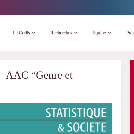
Le Cerlis
Recherches
Équipe
Publ
 – AAC “Genre et