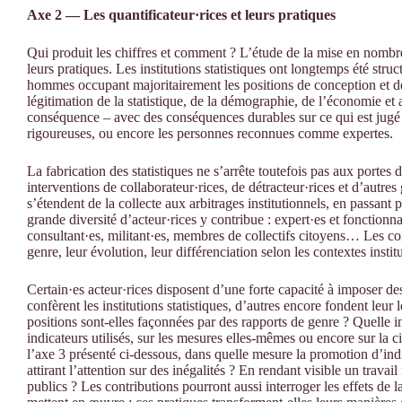
Axe 2 — Les quantificateur·rices et leurs pratiques
Qui produit les chiffres et comment ? L’étude de la mise en nombre 
leurs pratiques. Les institutions statistiques ont longtemps été stru
hommes occupant majoritairement les positions de conception et de 
légitimation de la statistique, de la démographie, de l’économie et
conséquence – avec des conséquences durables sur ce qui est jugé
rigoureuses, ou encore les personnes reconnues comme expertes.
La fabrication des statistiques ne s’arrête toutefois pas aux portes
interventions de collaborateur·rices, de détracteur·rices et d’autres
s’étendent de la collecte aux arbitrages institutionnels, en passant
grande diversité d’acteur·rices y contribue : expert·es et fonctionna
consultant·es, militant·es, membres de collectifs citoyens… Les c
genre, leur évolution, leur différenciation selon les contextes institu
Certain·es acteur·rices disposent d’une forte capacité à imposer des
confèrent les institutions statistiques, d’autres encore fondent leur 
positions sont-elles façonnées par des rapports de genre ? Quelle in
indicateurs utilisés, sur les mesures elles-mêmes ou encore sur la cir
l’axe 3 présenté ci-dessous, dans quelle mesure la promotion d’indica
attirant l’attention sur des inégalités ? En rendant visible un trav
publics ? Les contributions pourront aussi interroger les effets de la