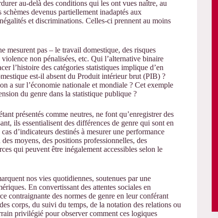
erdurer au-delà des conditions qui les ont vues naître, au
s schèmes devenus partiellement inadaptés aux
négalités et discriminations. Celles-ci prennent au moins
 ne mesurent pas – le travail domestique, des risques
iolence non pénalisées, etc. Qui l’alternative binaire
r l’histoire des catégories statistiques implique d’en
mestique est-il absent du Produit intérieur brut (PIB) ?
ion a sur l’économie nationale et mondiale ? Cet exemple
nsion du genre dans la statistique publique ?
 étant présentés comme neutres, ne font qu’enregistrer des
ant, ils essentialisent des différences de genre qui sont en
e cas d’indicateurs destinés à mesurer une performance
 à des moyens, des positions professionnelles, des
rces qui peuvent être inégalement accessibles selon le
 marquent nos vies quotidiennes, soutenues par une
ériques. En convertissant des attentes sociales en
orce contraignante des normes de genre en leur conférant
es corps, du suivi du temps, de la notation des relations ou
errain privilégié pour observer comment ces logiques