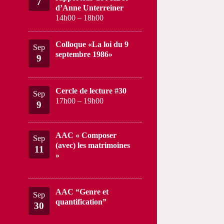
7
d’Anne Unterreiner
14h00
–
18h00
Colloque «La loi du 9
Sep
septembre 1986»
9
Cercle de lecture #30
Sep
17h00
–
19h00
9
AAC « Composer
Sep
(avec) les matrimoines
11
»
AAC “Genre et
Sep
quantification”
30