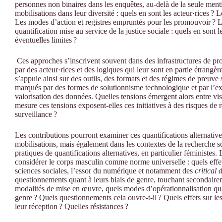
personnes non binaires dans les enquêtes, au-delà de la seule mentio
mobilisations dans leur diversité : quels en sont les acteur·rices ? 
Les modes d’action et registres empruntés pour les promouvoir ? Le
quantification mise au service de la justice sociale : quels en sont l
éventuelles limites ?
Ces approches s’inscrivent souvent dans des infrastructures de pr
par des acteur·rices et des logiques qui leur sont en partie étran
s’appuie ainsi sur des outils, des formats et des régimes de preuv
marqués par des formes de solutionnisme technologique et par l’ext
valorisation des données. Quelles tensions émergent alors entre vi
mesure ces tensions exposent-elles ces initiatives à des risques de
surveillance ?
Les contributions pourront examiner ces quantifications alternative
mobilisations, mais également dans les contextes de la recherche s
pratiques de quantifications alternatives, en particulier féministe
considérer le corps masculin comme norme universelle : quels effet
sciences sociales, l’essor du numérique et notamment des
critical 
questionnements quant à leurs biais de genre, touchant secondaire
modalités de mise en œuvre, quels modes d’opérationnalisation qua
genre ? Quels questionnements cela ouvre-t-il ? Quels effets sur l
leur réception ? Quelles résistances ?