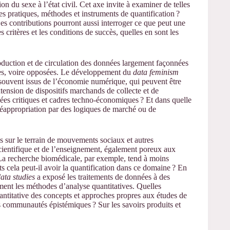
n du sexe à l’état civil. Cet axe invite à examiner de telles
Les pratiques, méthodes et instruments de quantification ?
s contributions pourront aussi interroger ce que peut une
es critères et les conditions de succès, quelles en sont les
oduction et de circulation des données largement façonnées
gères, voire opposées. Le développement du
data feminism
e souvent issus de l’économie numérique, qui peuvent être
ension de dispositifs marchands de collecte et de
sées critiques et cadres techno-économiques ? Et dans quelle
 réappropriation par des logiques de marché ou de
s sur le terrain de mouvements sociaux et autres
cientifique et de l’enseignement, également poreux aux
s. La recherche biomédicale, par exemple, tend à moins
s cela peut-il avoir la quantification dans ce domaine ? En
data studies
a exposé les traitements de données à des
ment les méthodes d’analyse quantitatives. Quelles
ntitative des concepts et approches propres aux études de
es communautés épistémiques ? Sur les savoirs produits et