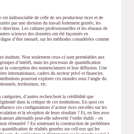
est indissociable de celle de ses producteur·rices et de
cturées par une division du travail fortement genrée, les
direction. Les cultures professionnelles et les réseaux de
 autres sciences des données ont été façonnés en
 digne d’être mesuré, sur les méthodes considérées comme
 des instituts. Non seulement ceux-ci sont perméables aux
 groupes d’intérêt, mais les processus de quantification
 par la conception des nomenclatures et leur diffusion. Une
ires internationaux, cadres du secteur privé et financier,
ontributions pourront explorer ces mondes sous l’angle du
tionnels, territoriaux, etc.
 catégories, d’autres recherchent la crédibilité que
légitimité dans la critique de ces institutions. En quoi ces
fluence ces configurations d’acteur·rices ont-elles sur les
culation et la réception de leurs résultats ? Et, en lien avec
teurs alternatifs peut-elle subvertir l’ordre établi – en
ail non rémunéré ? En soutenant la construction de problèmes
 quantification de réalités genrées sur cell·eux qui les