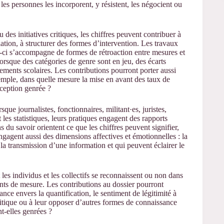
es personnes les incorporent, y résistent, les négocient ou
 des initiatives critiques, les chiffres peuvent contribuer à
ation, à structurer des formes d’intervention. Les travaux
e-ci s’accompagne de formes de rétroaction entre mesures et
rsque des catégories de genre sont en jeu, des écarts
sements scolaires. Les contributions pourront porter aussi
exemple, dans quelle mesure la mise en avant des taux de
rception genrée ?
que journalistes, fonctionnaires, militant·es, juristes,
 les statistiques, leurs pratiques engagent des rapports
s du savoir orientent ce que les chiffres peuvent signifier,
gagent aussi des dimensions affectives et émotionnelles : la
 la transmission d’une information et qui peuvent éclairer le
 les individus et les collectifs se reconnaissent ou non dans
ments de mesure. Les contributions au dossier pourront
ance envers la quantification, le sentiment de légitimité à
olitique ou à leur opposer d’autres formes de connaissance
t-elles genrées ?