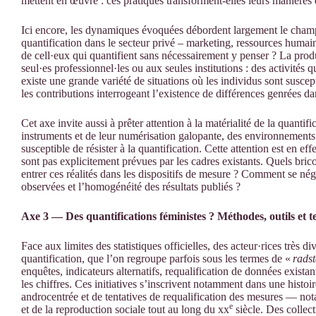
mettent en œuvre : ces pratiques transforment-elles leurs manières d
Ici encore, les dynamiques évoquées débordent largement le champ 
quantification dans le secteur privé – marketing, ressources humai
de cell·eux qui quantifient sans nécessairement y penser ? La produ
seul·es professionnel·les ou aux seules institutions : des activité
existe une grande variété de situations où les individus sont suscep
les contributions interrogeant l’existence de différences genrées d
Cet axe invite aussi à prêter attention à la matérialité de la quantifi
instruments et de leur numérisation galopante, des environnements de
susceptible de résister à la quantification. Cette attention est en ef
sont pas explicitement prévues par les cadres existants. Quels bric
entrer ces réalités dans les dispositifs de mesure ? Comment se nég
observées et l’homogénéité des résultats publiés ?
Axe 3 — Des quantifications féministes ? Méthodes, outils et t
Face aux limites des statistiques officielles, des acteur·rices très d
quantification, que l’on regroupe parfois sous les termes de «
radst
enquêtes, indicateurs alternatifs, requalification de données exist
les chiffres. Ces initiatives s’inscrivent notamment dans une histoir
androcentrée et de tentatives de requalification des mesures — not
e
et de la reproduction sociale tout au long du xx
siècle. Des collect