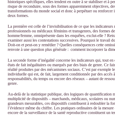
historiques spécifiques, elles tendent en outre à se stabiliser et à p
risque de reconduire, sous des formes apparemment objectives, de
transformations du monde social et donc à perpétuer ou renforcer i
deux formes.
La première est celle de l’invisibilisation de ce que les indicateurs
professionnels ou médicaux féminins et transgenres, des formes de v
homme/femme, omniprésente dans les enquêtes, exclut-elle ? Retrace
examiner aussi les contestations successives. Pourquoi le travail do
Doit-on et peut-on y remédier ? Quelles conséquences cette omiss
renvoie à une question plus générale : comment incorporer la dime
La seconde forme d’inégalité concerne les indicateurs qui, tout en
états de fait inégalitaires ou marqués par des biais de genre. Ce fais
réalité produites par des mécanismes sociaux. C’est par exemple l
individuelle qui est, de fait, largement conditionnée par des accès
responsabilités, du temps ou encore des réseaux – autant de ressou
genre.
Au-delà de la statistique publique, des logiques de quantification
multiplicité de dispositifs – marchands, médicaux, scolaires ou num
grandeurs mesurables, ces dispositifs contribuent à redoubler la f
l’évidence même du chiffre. Les pratiques ordinaires de la mesure d
encore de la surveillance de la santé reproductive constituent un t