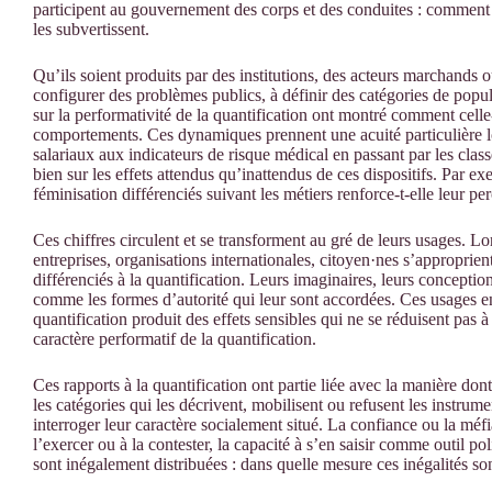
participent au gouvernement des corps et des conduites : comment l
les subvertissent.
Qu’ils soient produits par des institutions, des acteurs marchands ou
configurer des problèmes publics, à définir des catégories de popul
sur la performativité de la quantification ont montré comment cell
comportements. Ces dynamiques prennent une acuité particulière lo
salariaux aux indicateurs de risque médical en passant par les clas
bien sur les effets attendus qu’inattendus de ces dispositifs. Par 
féminisation différenciés suivant les métiers renforce-t-elle leur pe
Ces chiffres circulent et se transforment au gré de leurs usages. Lors
entreprises, organisations internationales, citoyen·nes s’approprient
différenciés à la quantification. Leurs imaginaires, leurs conception
comme les formes d’autorité qui leur sont accordées. Ces usages en
quantification produit des effets sensibles qui ne se réduisent pas à
caractère performatif de la quantification.
Ces rapports à la quantification ont partie liée avec la manière dont
les catégories qui les décrivent, mobilisent ou refusent les instru
interroger leur caractère socialement situé. La confiance ou la méfi
l’exercer ou à la contester, la capacité à s’en saisir comme outil p
sont inégalement distribuées : dans quelle mesure ces inégalités son