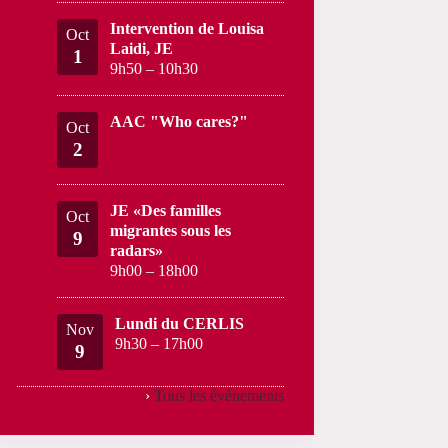
Intervention de Louisa
Oct
Laidi, JE
1
9h50
–
10h30
AAC "Who cares?"
Oct
2
JE «Des familles
Oct
migrantes sous les
9
radars»
9h00
–
18h00
Lundi du CERLIS
Nov
9h30
–
17h00
9
›
Tous les évènements