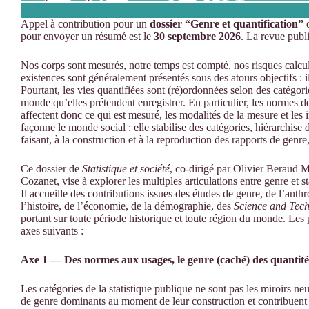
Appel à contribution pour un
dossier “Genre et quantification”
d
pour envoyer un résumé est le
30 septembre 2026
. La revue publi
Nos corps sont mesurés, notre temps est compté, nos risques calcu
existences sont généralement présentés sous des atours objectifs : ils
Pourtant, les vies quantifiées sont (ré)ordonnées selon des catégori
monde qu’elles prétendent enregistrer. En particulier, les normes d
affectent donc ce qui est mesuré, les modalités de la mesure et les i
façonne le monde social : elle stabilise des catégories, hiérarchise 
faisant, à la construction et à la reproduction des rapports de genre,
Ce dossier de
Statistique et société
, co-dirigé par Olivier Beraud 
Cozanet, vise à explorer les multiples articulations entre genre et s
Il accueille des contributions issues des études de genre, de l’anthr
l’histoire, de l’économie, de la démographie, des
Science and Tech
portant sur toute période historique et toute région du monde. Les p
axes suivants :
Axe 1 — Des normes aux usages, le genre (caché) des quantité
Les catégories de la statistique publique ne sont pas les miroirs ne
de genre dominants au moment de leur construction et contribuent à