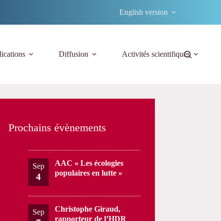
English version
ications
Diffusion
Activités scientifiques
Prochains évènements
AAC « Les écologies
Sep
populaires en lutte »
4
Christophe Giraud,
Sep
rapporteur de l’HDR