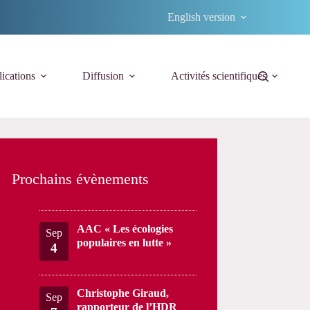
English version
ications
Diffusion
Activités scientifiques
Prochains évènements
AAC « Les écologies
Sep
populaires en lutte »
4
Christophe Giraud,
Sep
rapporteur de l’HDR