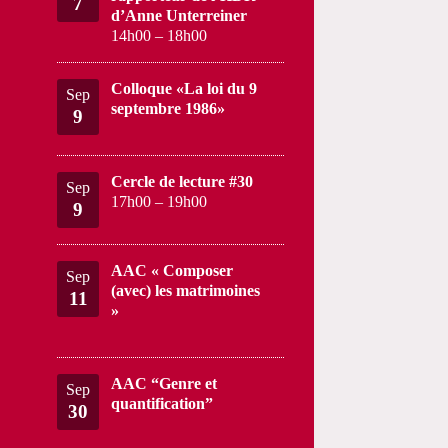
7
d’Anne Unterreiner
14h00
–
18h00
Colloque «La loi du 9
Sep
septembre 1986»
9
Cercle de lecture #30
Sep
17h00
–
19h00
9
AAC « Composer
Sep
(avec) les matrimoines
11
»
AAC “Genre et
Sep
quantification”
30