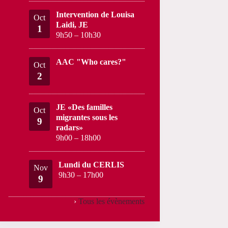
Intervention de Louisa
Oct
Laidi, JE
1
9h50
–
10h30
AAC "Who cares?"
Oct
2
JE «Des familles
Oct
migrantes sous les
9
radars»
9h00
–
18h00
Lundi du CERLIS
Nov
9h30
–
17h00
9
›
Tous les évènements