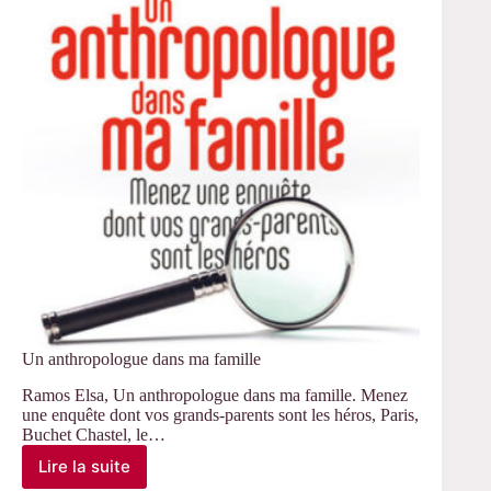
de
la
reconnaissance
Un anthropologue dans ma famille
Ramos Elsa, Un anthropologue dans ma famille. Menez
une enquête dont vos grands-parents sont les héros, Paris,
Buchet Chastel, le…
Lire la suite
Un