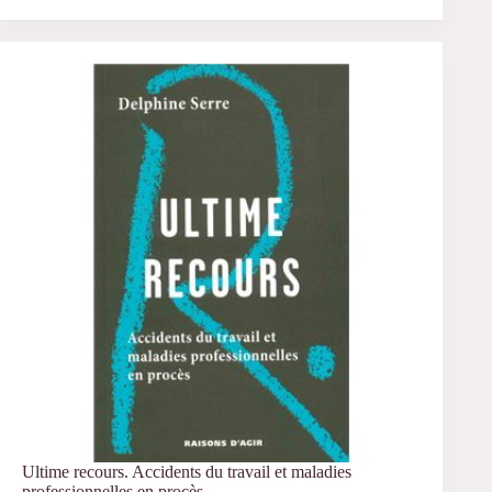
anthropologue
dans
ma
famille
Ultime recours. Accidents du travail et maladies
professionnelles en procès.