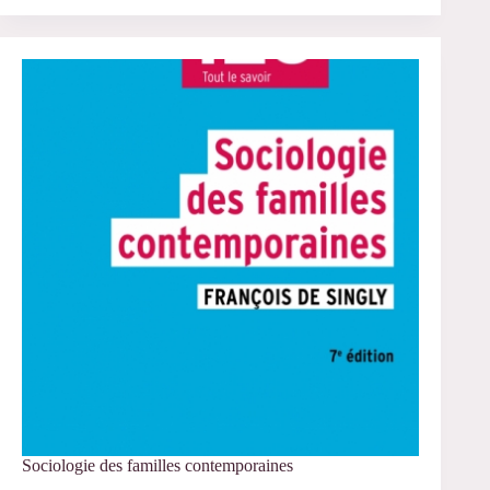
sujet
parlant
en
sciences
du
langage »
Sociologie des familles contemporaines