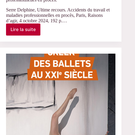
Serre Delphine, Ultime recours. Accidents du travail et
maladies professionnelles en procès, Paris, Raisons
d’agir, 4 octobre 2024, 192 p.…
Lire la suite
Ultime
recours.
Accidents
du
travail
et
maladies
professionnelles
en
procès.