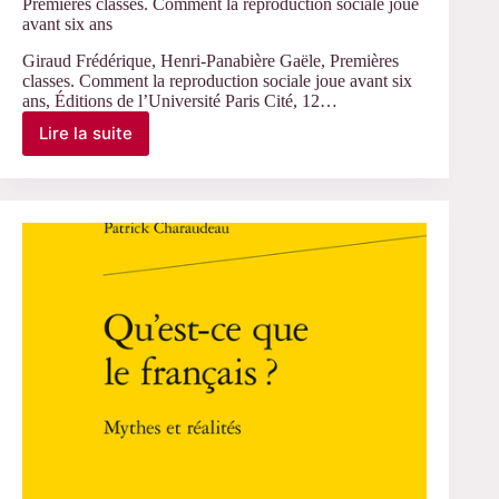
Premières classes. Comment la reproduction sociale joue
avant six ans
Giraud Frédérique, Henri-Panabière Gaële, Premières
classes. Comment la reproduction sociale joue avant six
ans, Éditions de l’Université Paris Cité, 12…
Lire la suite
Premières
classes.
Comment
la
reproduction
sociale
joue
avant
six
ans