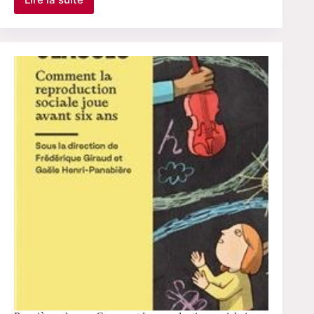
Qu’est-
ce
que
l’école ?