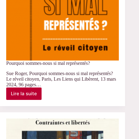
Pourquoi sommes-nous si mal représentés?
Sue Roger, Pourquoi sommes-nous si mal représentés?
Le réveil citoyen, Paris, Les Liens qui Libèrent, 13 mars
2024, 96 pages…
Lire la suite
Pourquoi
sommes-
nous
si
mal
représentés?