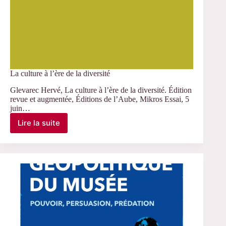
La culture à l’ère de la diversité
Glevarec Hervé, La culture à l’ère de la diversité. Édition
revue et augmentée, Éditions de l’Aube, Mikros Essai, 5
juin…
Lire la suite
La
culture
à
l’ère
de
la
diversité