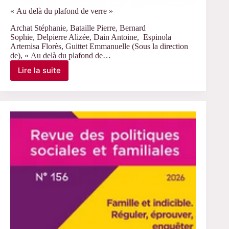
« Au delà du plafond de verre »
Archat Stéphanie, Bataille Pierre, Bernard
Sophie, Delpierre Alizée, Dain Antoine, Espinola
Artemisa Florès, Guittet Emmanuelle (Sous la direction
de), « Au delà du plafond de…
Lire la suite
« Au
delà
du
plafond
de
verre »