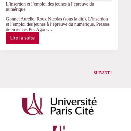
L’insertion et l’emploi des jeunes à l’épreuve du
numérique
Gonnet Aurélie, Roux Nicolas (sous la dir.), L’insertion
et l’emploi des jeunes à l’épreuve du numérique, Presses
de Sciences Po, Agora…
Lire la suite
L’insertion
et
l’emploi
des
jeunes
à
l’épreuve
SUIVANT
du
numérique