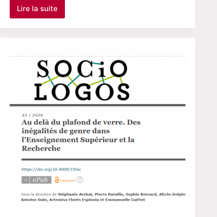
Lire la suite
« De
l’autre
côté
des
guichets »