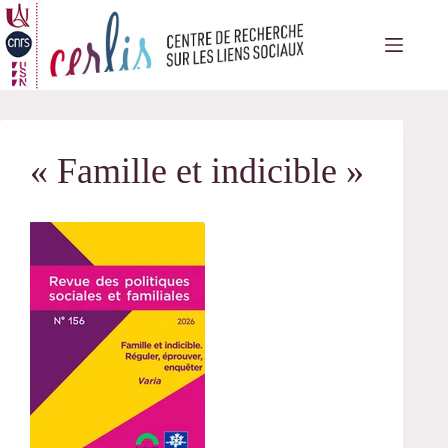
Passer
au
contenu
« Famille et indicible »