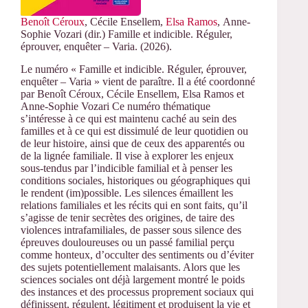
Benoît Céroux
, Cécile Ensellem,
Elsa Ramos
, Anne-
Sophie Vozari (dir.) Famille et indicible. Réguler,
éprouver, enquêter – Varia. (2026).
Le numéro « Famille et indicible. Réguler, éprouver,
enquêter – Varia » vient de paraître. Il a été coordonné
par Benoît Céroux, Cécile Ensellem, Elsa Ramos et
Anne-Sophie Vozari Ce numéro thématique
s’intéresse à ce qui est maintenu caché au sein des
familles et à ce qui est dissimulé de leur quotidien ou
de leur histoire, ainsi que de ceux des apparentés ou
de la lignée familiale. Il vise à explorer les enjeux
sous-tendus par l’indicible familial et à penser les
conditions sociales, historiques ou géographiques qui
le rendent (im)possible. Les silences émaillent les
relations familiales et les récits qui en sont faits, qu’il
s’agisse de tenir secrètes des origines, de taire des
violences intrafamiliales, de passer sous silence des
épreuves douloureuses ou un passé familial perçu
comme honteux, d’occulter des sentiments ou d’éviter
des sujets potentiellement malaisants. Alors que les
sciences sociales ont déjà largement montré le poids
des instances et des processus proprement sociaux qui
définissent, régulent, légitiment et produisent la vie et