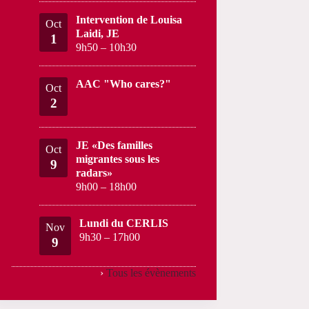
Intervention de Louisa
Oct
Laidi, JE
1
9h50
–
10h30
AAC "Who cares?"
Oct
2
JE «Des familles
Oct
migrantes sous les
9
radars»
9h00
–
18h00
Lundi du CERLIS
Nov
9h30
–
17h00
9
›
Tous les évènements