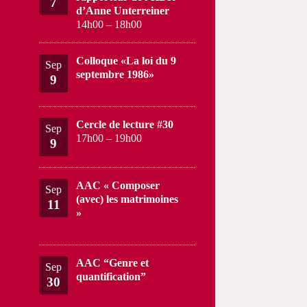
7
d’Anne Unterreiner
14h00
–
18h00
Colloque «La loi du 9
Sep
septembre 1986»
9
Cercle de lecture #30
Sep
17h00
–
19h00
9
AAC « Composer
Sep
(avec) les matrimoines
11
»
AAC “Genre et
Sep
quantification”
30