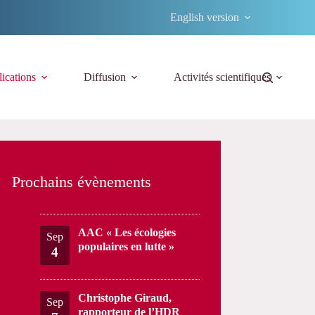
English version
ications
Diffusion
Activités scientifiques
Prochains évènements
AAC « Les écologies
Sep
populaires en lutte »
4
Christophe Giraud,
Sep
rapporteur de l’HDR