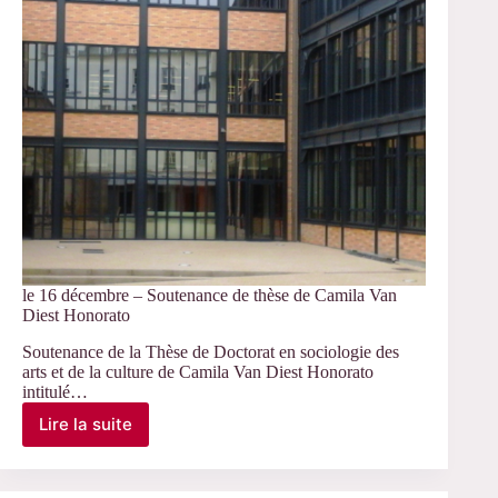
et
ouvriers
le 16 décembre – Soutenance de thèse de Camila Van
Diest Honorato
Soutenance de la Thèse de Doctorat en sociologie des
arts et de la culture de Camila Van Diest Honorato
intitulé…
Lire la suite
le
16
décembre
–