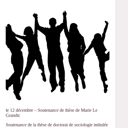
Soutenance
de
thèse
de
Camila
Van
Diest
Honorato
le 12 décembre – Soutenance de thèse de Marie Le
Grandic
Soutenance de la thèse de doctorat de sociologie intitulée