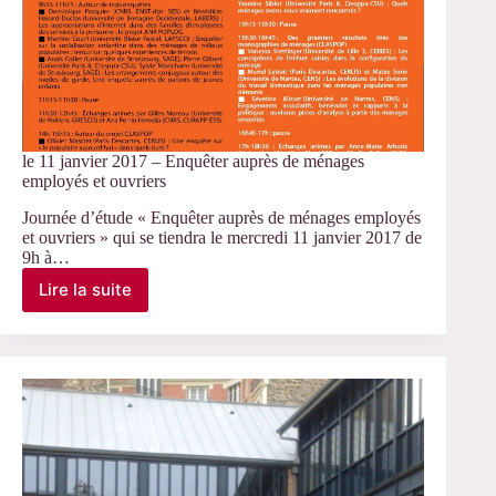
le 11 janvier 2017 – Enquêter auprès de ménages
employés et ouvriers
Journée d’étude « Enquêter auprès de ménages employés
et ouvriers » qui se tiendra le mercredi 11 janvier 2017 de
9h à…
Lire la suite
le
11
janvier
2017
–
Enquêter
auprès
de
ménages
employés