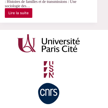
: Histoires de familles et de transmissions : Une
sociologie des…
Lire la suite
le
12
décembre
–
Soutenance
de
thèse
de
Marie
Le
Grandic