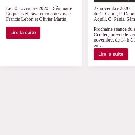
Le 30 novembre 2020 – Séminaire
27 novembre 2020 – I
Enquêtes et travaux en cours avec
de C. Canut, F. Dano
Francis Lebon et Olivier Martin
Aquili, C. Panis, Sém
Prochaine séance du 
Lire la suite
Ceditec, prévue le ve
Le
novembre, de 14 h à 1
30
en…
novembre
2020
Lire la suite
27
–
novembre
Séminaire
2020
Enquêtes
–
et
Interventi
travaux
de
en
C.
cours
Canut,
avec
F.
Francis
Danos,
Lebon
M.
et
Him-
Olivier
Aquili,
Martin
C.