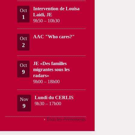
Intervention de Louisa
Oct
Laidi, JE
1
9h50
–
10h30
AAC "Who cares?"
Oct
2
JE «Des familles
Oct
migrantes sous les
9
radars»
9h00
–
18h00
Lundi du CERLIS
Nov
9h30
–
17h00
9
›
Tous les évènements