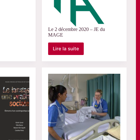
e
Le 2 décembre 2020 – JE du
MAGE
Lire la suite
Le
2
décembre
2020
–
JE
du
MAGE