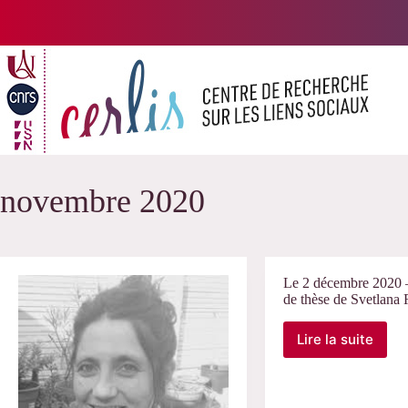
Passer
au
contenu
novembre 2020
Le 2 décembre 2020 
de thèse de Svetlana
Lire la suite
Le
2
décembre
2020