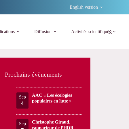
English version
ications
Diffusion
Activités scientifiques
Prochains évènements
AAC « Les écologies
Sep
populaires en lutte »
4
Christophe Giraud,
Sep
rapporteur de l’HDR