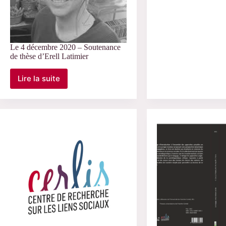
–
Soutenanc
de
thèse
de
Le 4 décembre 2020 – Soutenance
Svetlana
de thèse d’Erell Latimier
Russkikh
Lire la suite
Le
4
décembre
2020
–
Soutenance
de
thèse
d’Erell
Latimier