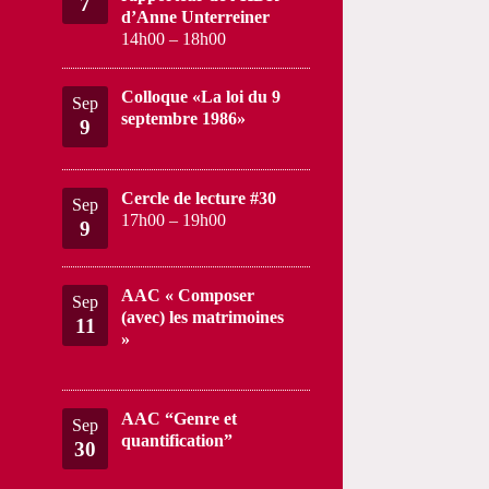
7
d’Anne Unterreiner
14h00
–
18h00
Colloque «La loi du 9
Sep
septembre 1986»
9
Cercle de lecture #30
Sep
17h00
–
19h00
9
AAC « Composer
Sep
(avec) les matrimoines
11
»
AAC “Genre et
Sep
quantification”
30