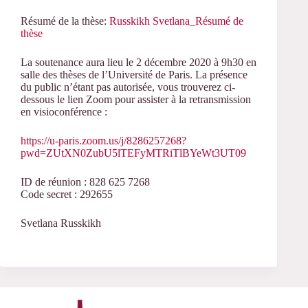
Résumé de la thèse:
Russkikh Svetlana_Résumé de
thèse
La soutenance aura lieu le 2 décembre 2020 à 9h30 en
salle des thèses de l’Université de Paris. La présence
du public n’étant pas autorisée, vous trouverez ci-
dessous le lien Zoom pour assister à la retransmission
en visioconférence :
https://u-paris.zoom.us/j/8286257268?
pwd=ZUtXN0ZubU5lTEFyMTRiTlBYeWt3UT09
ID de réunion : 828 625 7268
Code secret : 292655
Svetlana Russkikh