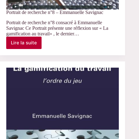
Portrait de recherche n°8 – Emmanuelle Savignac
Portrait de recherche n°8 consacré à Emmanuelle
Savignac Ce Portrait présente une réflexion sur « La
gamification au travail« , le dernier…
Lire la suite
Portrait
de
recherche
n°8
–
Emmanuelle
Savignac