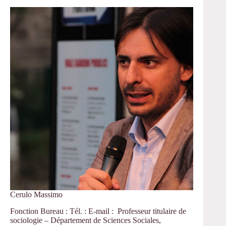
JE
«
Regards
croisés
sur
l’observation
culturelle
»
Cerulo Massimo
Fonction Bureau : Tél. : E-mail : Professeur titulaire de
sociologie – Département de Sciences Sociales,