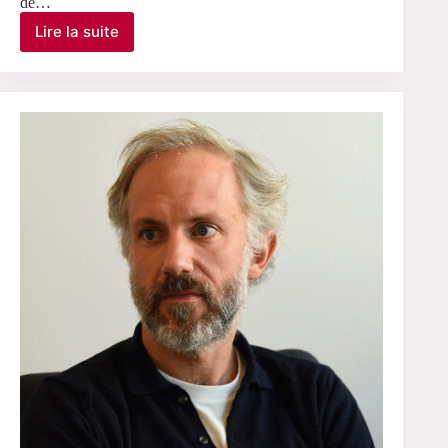
de…
Lire la suite
Amsellem-
Mainguy
Yaëlle