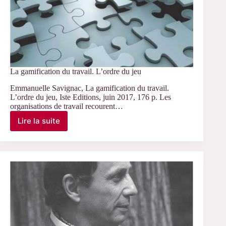
La gamification du travail. L’ordre du jeu
Emmanuelle Savignac, La gamification du travail.
L’ordre du jeu, Iste Editions, juin 2017, 176 p. Les
organisations de travail recourent…
Lire la suite
La
gamification
du
travail.
L’ordre
du
jeu