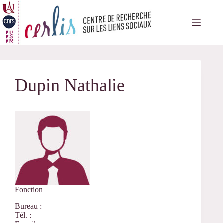
Passer
au
contenu
Dupin Nathalie
Fonction
Bureau :
Tél. :