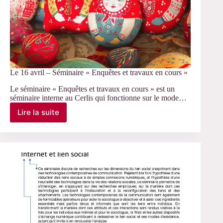
Le 16 avril – Séminaire « Enquêtes et travaux en cours »
Le séminaire « Enquêtes et travaux en cours » est un
séminaire interne au Cerlis qui fonctionne sur le mode…
Lire la suite
Le
16
avril
–
Séminaire
«
Enquêtes
et
travaux
en
cours
»