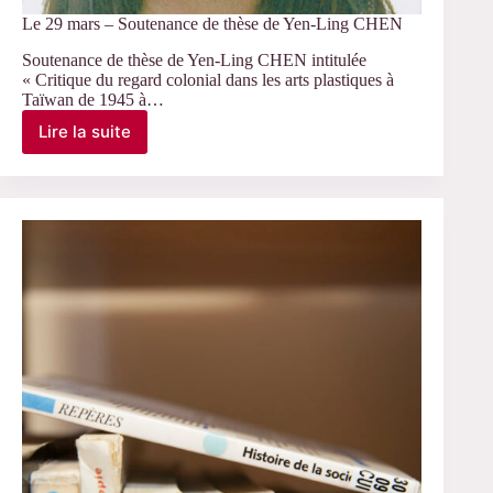
Le 29 mars – Soutenance de thèse de Yen-Ling CHEN
Soutenance de thèse de Yen-Ling CHEN intitulée
« Critique du regard colonial dans les arts plastiques à
Taïwan de 1945 à…
Lire la suite
Le
29
mars
–
Soutenance
de
thèse
de
Yen-
Ling
CHEN