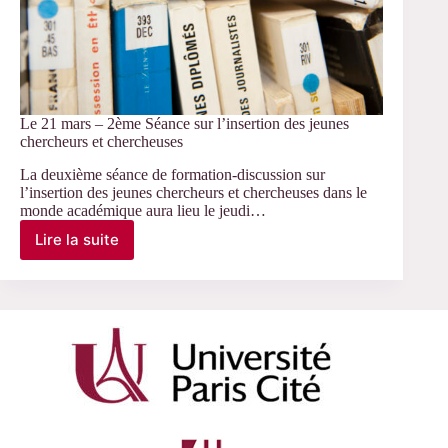
Le 21 mars – 2ème Séance sur l’insertion des jeunes
chercheurs et chercheuses
La deuxième séance de formation-discussion sur
l’insertion des jeunes chercheurs et chercheuses dans le
monde académique aura lieu le jeudi…
Lire la suite
Le
21
mars
–
2ème
Séance
sur
l’insertion
des
jeunes
chercheurs