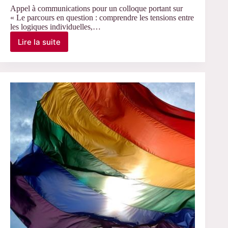
Appel à communications pour un colloque portant sur
« Le parcours en question : comprendre les tensions entre
les logiques individuelles,…
Lire la suite
avant
le
15
novembre
–
AAC
sur
Le
parcours
en
question