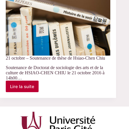
21 octobre – Soutenance de thèse de Hsiao-Chen Chiu
Soutenance de Doctorat de sociologie des arts et de la
culture de HSIAO-CHEN CHIU le 21 octobre 2016 à
14h00…
Lire la suite
21
octobre
–
Soutenance
de
thèse
de
Hsiao-