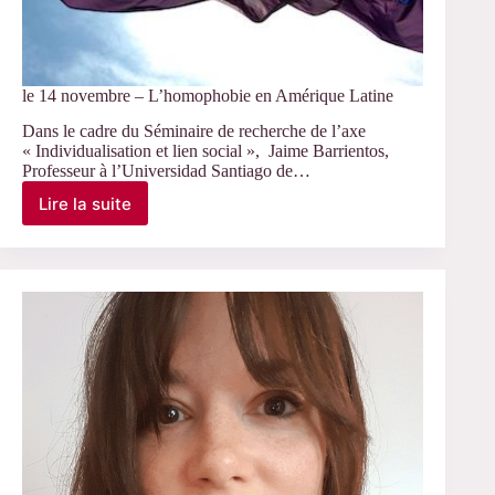
le 14 novembre – L’homophobie en Amérique Latine
Dans le cadre du Séminaire de recherche de l’axe
« Individualisation et lien social », Jaime Barrientos,
Professeur à l’Universidad Santiago de…
Lire la suite
le
14
novembre
–
L’homophobie
en
Amérique
Latine