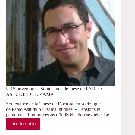
Emeline
Zougbede
le 15 novembre – Soutenance de thèse de PABLO
ASTUDILLO LIZAMA
Soutenance de la Thèse de Doctorat en sociologie
de Pablo Astudillo Lizama intitulée « Tensions et
paradoxes d’un processus d’individuation sexuelle. Le…
Lire la suite
le
15