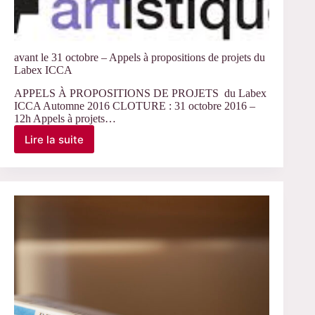
avant le 31 octobre – Appels à propositions de projets du
Labex ICCA
APPELS À PROPOSITIONS DE PROJETS du Labex
ICCA Automne 2016 CLOTURE : 31 octobre 2016 –
12h Appels à projets…
Lire la suite
avant
le
31
octobre
–
Appels
à
propositions
de
projets
du
Labex
ICCA