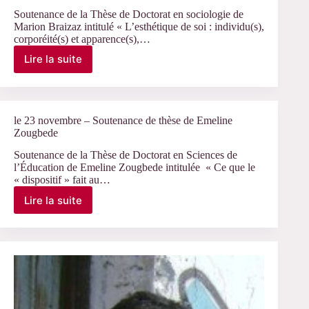
Concours
CNRS
Soutenance de la Thèse de Doctorat en sociologie de
Marion Braizaz intitulé « L’esthétique de soi : individu(s),
2017
corporéité(s) et apparence(s),…
–
Soutien
Lire la suite
le
du
29
CERLIS
novembre
–
Soutenance
le 23 novembre – Soutenance de thèse de Emeline
de
Zougbede
thèse
Soutenance de la Thèse de Doctorat en Sciences de
de
l’Éducation de Emeline Zougbede intitulée « Ce que le
Marion
« dispositif » fait au…
Braizaz
Lire la suite
le
23
novembre
–
Soutenance
de
thèse
de