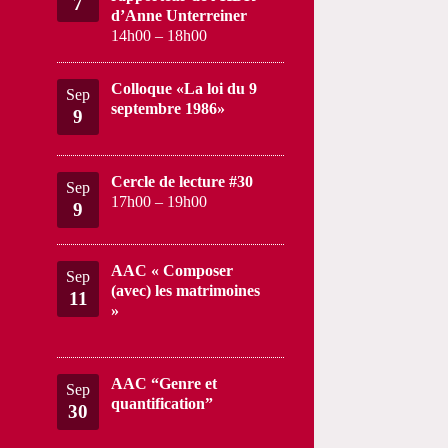
7
d’Anne Unterreiner
14h00
–
18h00
Colloque «La loi du 9
Sep
septembre 1986»
9
Cercle de lecture #30
Sep
17h00
–
19h00
9
AAC « Composer
Sep
(avec) les matrimoines
11
»
AAC “Genre et
Sep
quantification”
30