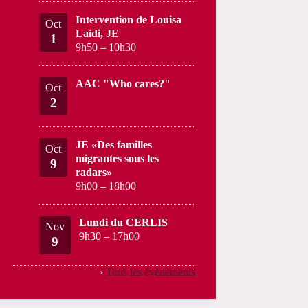
Intervention de Louisa
Oct
Laidi, JE
1
9h50
–
10h30
AAC "Who cares?"
Oct
2
JE «Des familles
Oct
migrantes sous les
9
radars»
9h00
–
18h00
Lundi du CERLIS
Nov
9h30
–
17h00
9
›
Tous les évènements