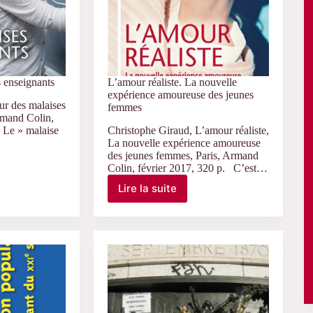
 enseignants
L’amour réaliste. La nouvelle
expérience amoureuse des jeunes
r des malaises
femmes
rmand Colin,
« Le » malaise
Christophe Giraud, L’amour réaliste,
La nouvelle expérience amoureuse
des jeunes femmes, Paris, Armand
Colin, février 2017, 320 p. C’est…
Lire la suite
L’amour
réaliste.
La
s
nouvelle
expérience
amoureuse
des
jeunes
femmes