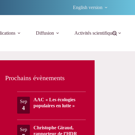
English version
ications
Diffusion
Activités scientifiques
Prochains évènements
AAC « Les écologies
Sep
populaires en lutte »
4
Christophe Giraud,
Sep
rapporteur de l’HDR