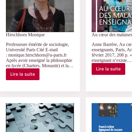
Hirschhorn Monique
Au cœur des malaises
Professeure émérite de sociologie,
Anne Barrère, Au cœu
Université Paris Cité E-mail
enseignants, Paris, A
: monique.hirschhorn@u-paris.fr
février 2017, 208 p. 
Après avoir enseigné la philosophie
enseignant n’existe…
en lycée (Chartres, Monastir) et la…
Lire la suite
Au
Lire la suite
Hirschhorn
cœur
Monique
des
malaises
enseignant