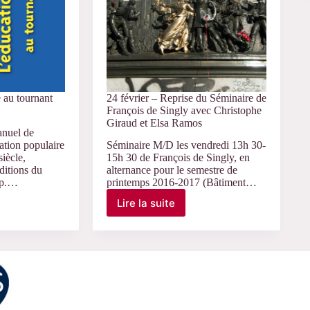
 au tournant
24 février – Reprise du Séminaire de
François de Singly avec Christophe
Giraud et Elsa Ramos
nuel de
ation populaire
Séminaire M/D les vendredi 13h 30-
iècle,
15h 30 de François de Singly, en
ditions du
alternance pour le semestre de
 p.…
printemps 2016-2017 (Bâtiment…
Lire la suite
n
24
février
–
Reprise
du
Séminaire
de
François