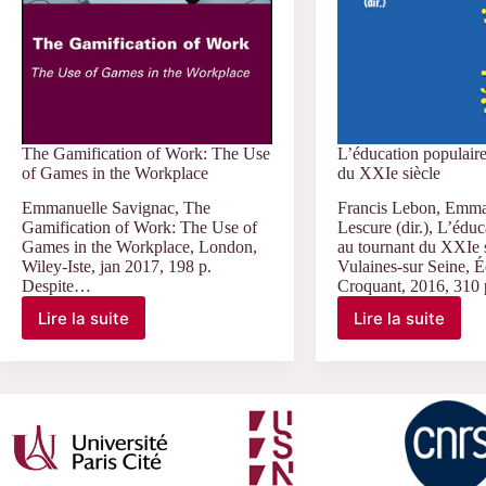
The Gamification of Work: The Use
L’éducation populaire
of Games in the Workplace
du XXIe siècle
Emmanuelle Savignac, The
Francis Lebon, Emma
Gamification of Work: The Use of
Lescure (dir.), L’éduc
Games in the Workplace, London,
au tournant du XXIe s
Wiley-Iste, jan 2017, 198 p.
Vulaines-sur Seine, É
Despite…
Croquant, 2016, 310
Lire la suite
Lire la suite
The
L’éducatio
Gamification
populaire
of
au
Work:
tournant
The
du
Use
XXIe
of
siècle
Games