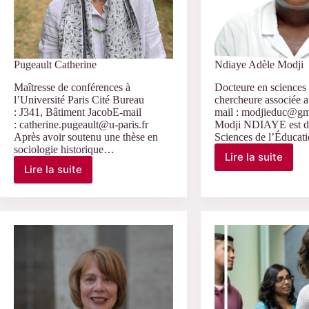
Pugeault Catherine
Ndiaye Adèle Modji
Maîtresse de conférences à
Docteure en sciences 
l’Université Paris Cité Bureau
chercheure associée
: J341, Bâtiment JacobE-mail
mail : modjieduc@gm
: catherine.pugeault@u-paris.fr
Modji NDIAYE est d
Après avoir soutenu une thèse en
Sciences de l’Éduca
sociologie historique…
Lire la suite
Ndiaye
Lire la suite
Pugeault
Adèle
Catherine
Modji