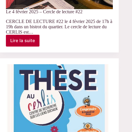
Le 4 février 2025 – Cercle de lecture #22
CERCLE DE LECTURE #22 le 4 février 2025 de 17h à
19h dans un bistrot du quartier. Le cercle de lecture du
CERLIS est…
Lire la suite
Le
4
février
2025
–
Cercle
de
lecture
#22