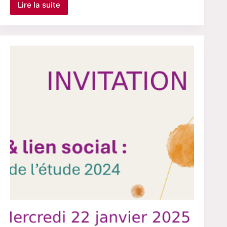
Lire la suite
Le
27
janvier
2025
–
RV
« CMS »
sur
le
thème
« Inceste
et
médiatisation »