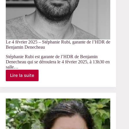
Le 4 février 2025 – Stéphanie Rubi, garante de l’HDR de
Benjamin Denecheau
Stéphanie Rubi est garante de l’HDR de Benjamin
Denecheau qui se déroulera le 4 février 2025, à 13h30 en
salle…
Lire la suite
Le
4
février
2025
–
Stéphanie
Rubi,
garante
de
l’HDR