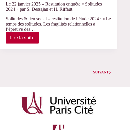
Le 22 janvier 2025 – Restitution enquête « Solitudes
2024 » par S. Dessajan et H. Riffaut
Solitudes & lien social – restitution de l’étude 2024 : « Le
temps des solitudes. Les fragilités relationnelles à
l’épreuve des…
Lire la suite
Le
22
janvier
2025
–
Restitution
enquête
SUIVANT
« Solitudes
2024 »
par
S.
Dessajan
et
H.
Riffaut