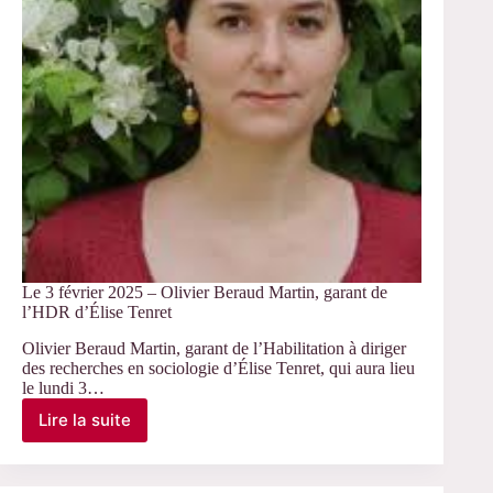
de
Benjamin
Denecheau
Le 3 février 2025 – Olivier Beraud Martin, garant de
l’HDR d’Élise Tenret
Olivier Beraud Martin, garant de l’Habilitation à diriger
des recherches en sociologie d’Élise Tenret, qui aura lieu
le lundi 3…
Lire la suite
Le
3
février
2025