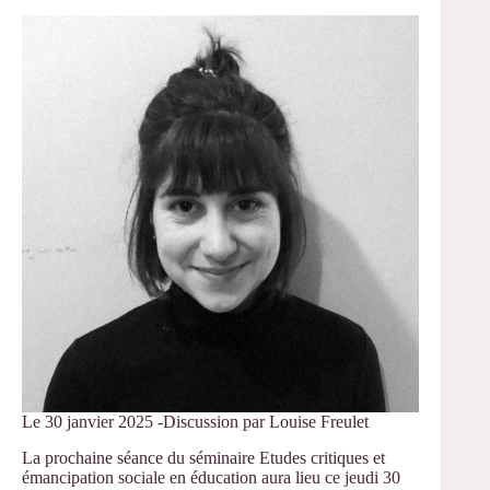
–
Olivier
Beraud
Martin,
garant
de
l’HDR
d’Élise
Tenret
Le 30 janvier 2025 -Discussion par Louise Freulet
La prochaine séance du séminaire Etudes critiques et
émancipation sociale en éducation aura lieu ce jeudi 30