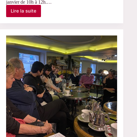
janvier de 10h à 12h.…
Lire la suite
Le
30
janvier
2025
-
Discussion
par
Louise
Freulet