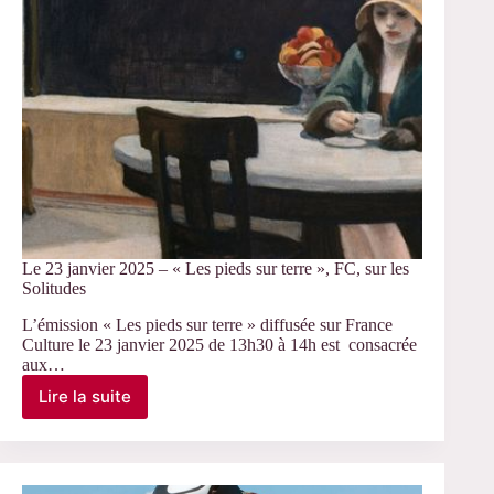
doctorant·es
du
CERLIS
Le 23 janvier 2025 – « Les pieds sur terre », FC, sur les
Solitudes
L’émission « Les pieds sur terre » diffusée sur France
Culture le 23 janvier 2025 de 13h30 à 14h est consacrée
aux…
Lire la suite
Le
23
janvier
2025
–