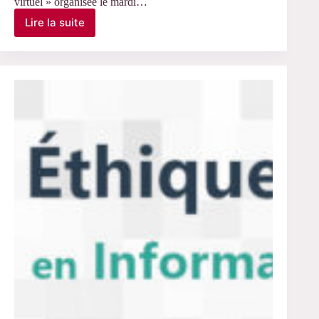
virtuel » organisée le mardi…
Lire la suite
Le
28
janvier
2025
–
Discussion
d’Eric
Dagiral,
JE
« Sociologie
du
virtuel »