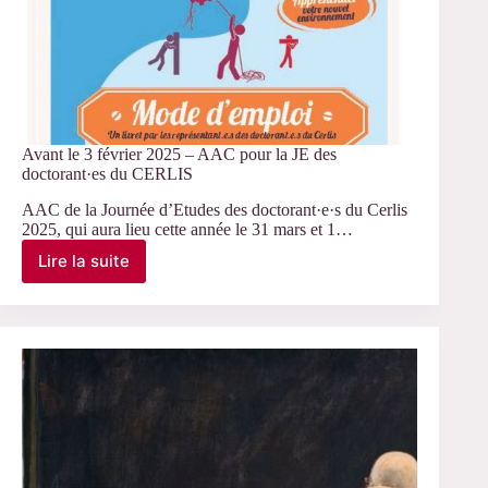
Avant le 3 février 2025 – AAC pour la JE des
doctorant·es du CERLIS
AAC de la Journée d’Etudes des doctorant·e·s du Cerlis
2025, qui aura lieu cette année le 31 mars et 1…
Lire la suite
Avant
le
3
février
2025
–
AAC
pour
la
JE
des