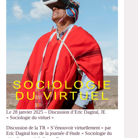
« Les
pieds
sur
terre »,
FC,
sur
les
Solitudes
Le 28 janvier 2025 – Discussion d’Eric Dagiral, JE
« Sociologie du virtuel »
Discussion de la TR « S’émouvoir virtuellement » par
Eric Dagiral lors de la journée d’étude « Sociologie du