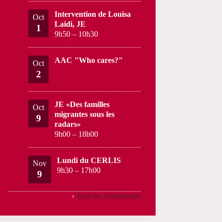
Intervention de Louisa
Oct
Laidi, JE
1
9h50
–
10h30
AAC "Who cares?"
Oct
2
JE «Des familles
Oct
migrantes sous les
9
radars»
9h00
–
18h00
Lundi du CERLIS
Nov
9h30
–
17h00
9
›
Tous les évènements