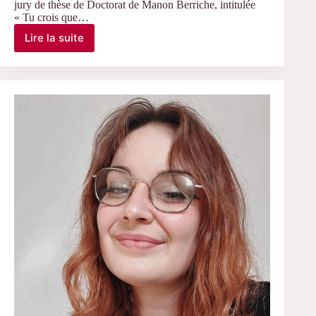
jury de thèse de Doctorat de Manon Berriche, intitulée
« Tu crois que…
Lire la suite
Le
5
décembre
2024
–
C.
Barats,
D.
Pasquier,
membres
du
jury
de
thèse
de
Manon
Berriche