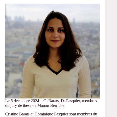
-
Présentation
de
sa
thèse
par
Koki
Kaï
Le 5 décembre 2024 – C. Barats, D. Pasquier, membres
du jury de thèse de Manon Berriche
Cristine Barats et Dominique Pasquier sont membres du