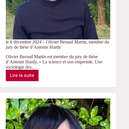
le 6 décembre 2024 – Olivier Beraud Martin, membre du
jury de thèse d’Antoine Hardy
Olivier Beraud Martin est membre du jury de thèse
d’Antoine Hardy, « La science et son empreinte. Une
sociologie des…
Lire la suite
le
6
décembre
2024
–
Olivier
Beraud
Martin,
membre
du