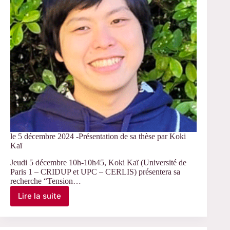
jury
de
thèse
d’Antoine
Hardy
le 5 décembre 2024 -Présentation de sa thèse par Koki
Kaï
Jeudi 5 décembre 10h-10h45, Koki Kaï (Université de
Paris 1 – CRIDUP et UPC – CERLIS) présentera sa
recherche “Tension…
Lire la suite
le
5
décembre
2024