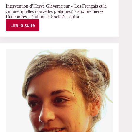
Intervention d’Hervé Glévarec sur « Les Français et la
culture: quelles nouvelles pratiques? » aux premières
Rencontres « Culture et Société » qui se…
Lire la suite
Le
3
décembre
2024
–
Intervention
d’Hervé
Glévarec,
Rencontres
« Culture
et
Société »