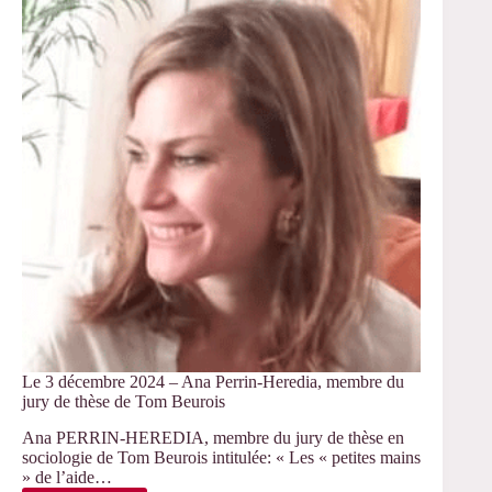
« Corps
d’enfants
et
d’adolescents
sous
contrôle »
Le 3 décembre 2024 – Ana Perrin-Heredia, membre du
jury de thèse de Tom Beurois
Ana PERRIN-HEREDIA, membre du jury de thèse en
sociologie de Tom Beurois intitulée: « Les « petites mains
» de l’aide…