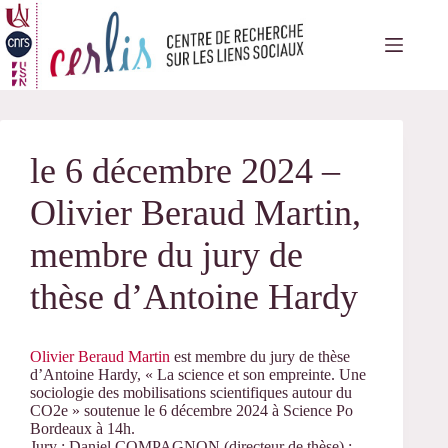
Passer
au
contenu
le 6 décembre 2024 –
Olivier Beraud Martin,
membre du jury de
thèse d’Antoine Hardy
Olivier Beraud Martin
est membre du jury de thèse
d’Antoine Hardy, « La science et son empreinte. Une
sociologie des mobilisations scientifiques autour du
CO2e » soutenue le 6 décembre 2024 à Science Po
Bordeaux à 14h.
Jury : Daniel COMPAGNON (directeur de thèse) ;