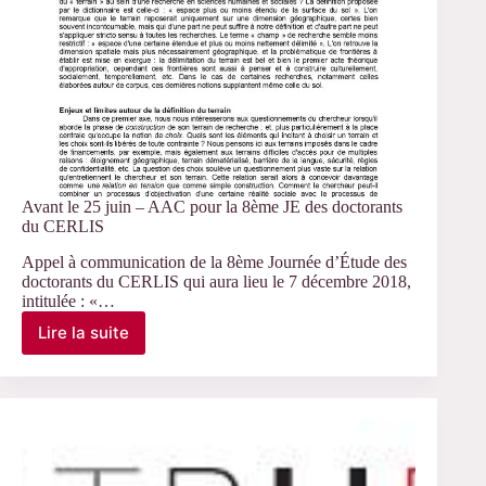
Avant le 25 juin – AAC pour la 8ème JE des doctorants
du CERLIS
Appel à communication de la 8ème Journée d’Étude des
doctorants du CERLIS qui aura lieu le 7 décembre 2018,
intitulée : «…
Lire la suite
Avant
le
25
juin
–
AAC
pour
la