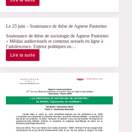
Le
25
juin
–
Séminaire
Le 25 juin – Soutenance de thèse de Agnese Pastorino
de
restitution
Soutenance de thèse de sociologie de Agnese Pastorino
« Médias audiovisuels et contenus sexuels en ligne à
du
l’adolescence. Enjeux politiques en…
LabEx
ICCA
Lire la suite
Le
25
juin
–
Soutenance
de
thèse
de
Agnese
Pastorino