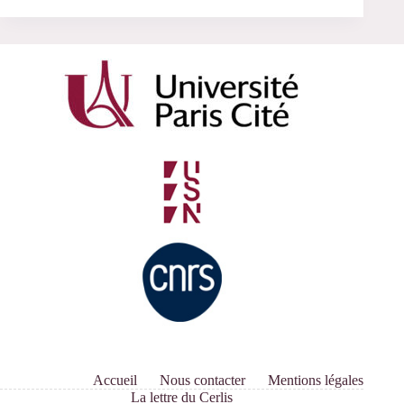
21
juin
Séminaire
ATHRE
(2018)
Biographies,
prosopographies
et
réseaux
en
histoire
de
l’éducation
Accueil
Nous contacter
Mentions légales
La lettre du Cerlis