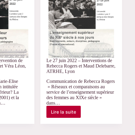
d’Hadrien
Riffaut
au
Podcast
« Immergé.e.s »
ervention de
Le 27 juin 2022 – Interventions de
et Véra Léon,
Rebecca Rogers et Maud Delebarre,
ATRHE, Lyon
rie-Elise
Communication de Rebecca Rogers
 intitulée
» Réseaux et comparaisons au
érieur? La
service de l’enseignement supérieur
001) et la
des femmes au XIXe siècle »
on…
dans…
Lire la suite
Le
27
juin
2022