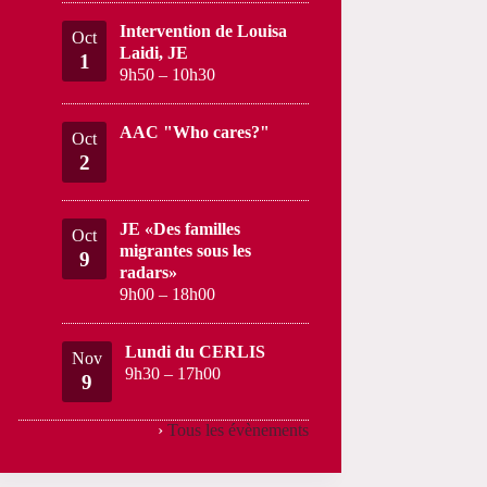
Intervention de Louisa
Oct
Laidi, JE
1
9h50
–
10h30
AAC "Who cares?"
Oct
2
JE «Des familles
Oct
migrantes sous les
9
radars»
9h00
–
18h00
Lundi du CERLIS
Nov
9h30
–
17h00
9
›
Tous les évènements