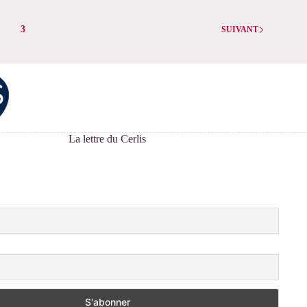
–
on
Interventions
3
de
SUIVANT
Rebecca
Rogers
et
Maud
Delebarre,
ATRHE,
Lyon
La lettre du Cerlis