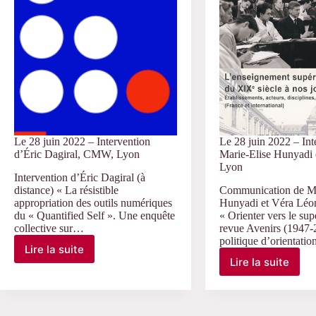
Interventions
du
de
Jury
Cécile
de
Lefèvre
thèse
et
de
Olivier
Jaércio
Martin,
da
ENTPE,
Silva
Lyon
Le 28 juin 2022 – Intervention
Le 28 juin 2022 – Int
d’Éric Dagiral, CMW, Lyon
Marie-Elise Hunyadi 
Lyon
Intervention d’Éric Dagiral (à
distance) « La résistible
Communication de Ma
appropriation des outils numériques
Hunyadi et Véra Léon
du « Quantified Self ». Une enquête
« Orienter vers le sup
collective sur…
revue Avenirs (1947-2
politique d’orientati
Lire la suite
Le
Lire la suite
Le
28
28
juin
juin
2022
2022
–