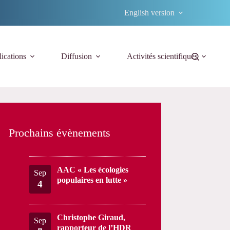
English version
ications
Diffusion
Activités scientifiques
Prochains évènements
AAC « Les écologies
Sep
populaires en lutte »
4
Christophe Giraud,
Sep
rapporteur de l’HDR