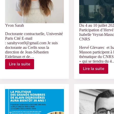
Yvon Sarah
Du 4 au 10 juillet 20
Participation d’Hervé
Doctorante contractuelle, Université
Isabelle Veyrat-Masso
Paris Cité E-mail
CNRS
: sarahyvon9@gmail.com Je suis
doctorante au Cerlis sous la
Hervé Glevarec et Isa
direction de Jean-Sébastien
Masson participent à l
Eideliman et de…
thématique du CNRS
» qui se tiendra du 
Lire la suite
Yvon
Lire la suite
Du
Sarah
4
au
10
juillet
2022
–
Participati
d’Hervé