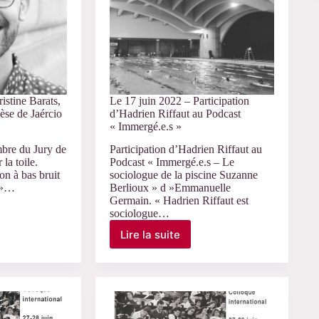
Paris
I
istine Barats,
Le 17 juin 2022 – Participation
èse de Jaércio
d’Hadrien Riffaut au Podcast
« Immergé.e.s »
mbre du Jury de
Participation d’Hadrien Riffaut au
la toile.
Podcast « Immergé.e.s – Le
ion à bas bruit
sociologue de la piscine Suzanne
té»…
Berlioux » d »Emmanuelle
Germain. « Hadrien Riffaut est
sociologue…
Lire la suite
Le
17
juin
2022
–
Participation