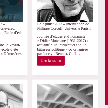
22 –
Le 2 juillet 2022 – Intervention de
 Glevarec,
Philippe Corcuff, Université Paris I
n, Ecole d’été
Journée d’études et d’hommage
« Didier Motchane (1931-2017) :
belle Veyrat-
actualité d’un intellectuel et d’un
’école d’été
bâtisseur politique » co-organisée
 « Démoséries
par Jocelyn Benoist, Gaël…
4…
Lire la suite
Le
2
juillet
2022
–
Intervention
de
Philippe
on
Corcuff,
Université