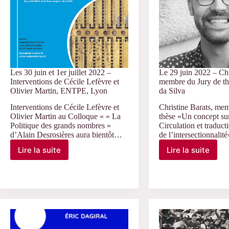
Glevarec,
Isabelle
Veyrat-
Masson,
Ecole
d’été
CNRS
Les 30 juin et 1er juillet 2022 –
Le 29 juin 2022 – Chr
Interventions de Cécile Lefèvre et
membre du Jury de th
Olivier Martin, ENTPE, Lyon
da Silva
Interventions de Cécile Lefèvre et
Christine Barats, me
Olivier Martin au Colloque « « La
thèse «Un concept sur 
Politique des grands nombres »
Circulation et traduct
d’Alain Desrosières aura bientôt…
de l’intersectionnali
Lire la suite
Lire la suite
Les
Le
30
29
juin
juin
et
2022
1er
–
juillet
Christine
2022
Barats,
–
membre