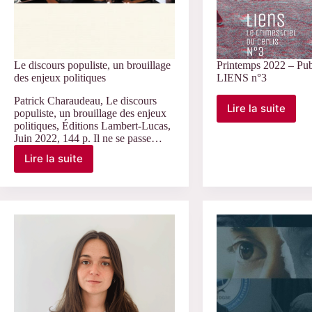
Le discours populiste, un brouillage
Printemps 2022 – Pub
des enjeux politiques
LIENS n°3
Patrick Charaudeau, Le discours
Lire la suite
populiste, un brouillage des enjeux
Printemps
politiques, Éditions Lambert-Lucas,
2022
Juin 2022, 144 p. Il ne se passe…
–
Publicatio
Lire la suite
Le
de
discours
LIENS
populiste,
n°3
un
brouillage
des
enjeux
politiques