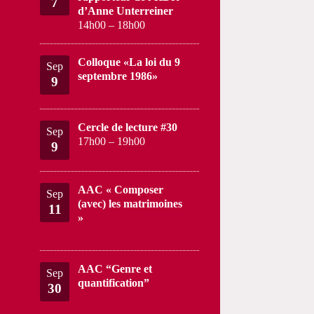
7
d’Anne Unterreiner
14h00
–
18h00
Colloque «La loi du 9
Sep
septembre 1986»
9
Cercle de lecture #30
Sep
17h00
–
19h00
9
AAC « Composer
Sep
(avec) les matrimoines
11
»
AAC “Genre et
Sep
quantification”
30