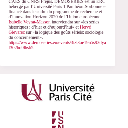
CAES du CNRS
Fréjus. DEMOSERIES est un ERC
hébergé par l’Université Paris 1 Panthéon-Sorbonne et
financé dans le cadre du programme de recherche et
d’innovation Horizon 2020 de l’Union européenne.
Isabelle Veyrat-Masson
interviendra sur «les séries
historiques : d’hier et d‘aujourd’hui» et
Hervé
Glevarec
sur «la logique des goûts sériels: sociologie
du concernement».
https://www.demoseries.eu/events/3izl3oe19n5s93dya
f302ho9lhsb5l