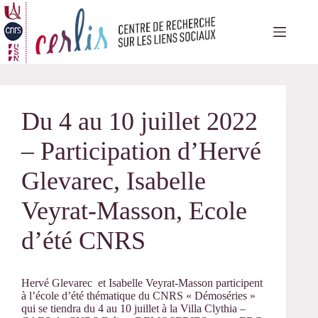
Passer
au
contenu
Du 4 au 10 juillet 2022
– Participation d’Hervé
Glevarec, Isabelle
Veyrat-Masson, Ecole
d’été CNRS
Hervé Glevarec et Isabelle Veyrat-Masson participent
à l’école d’été thématique du CNRS « Démoséries »
qui se tiendra du 4 au 10 juillet à la
Villa Clythia –