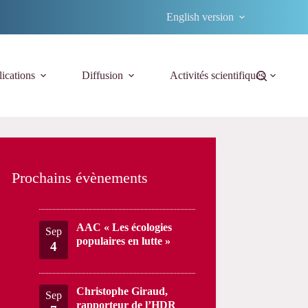
English version
ications
Diffusion
Activités scientifiques
Prochains évènements
AAC « Les écologies
Sep
populaires en lutte »
4
Christophe Giraud,
Sep
rapporteur de l’HDR