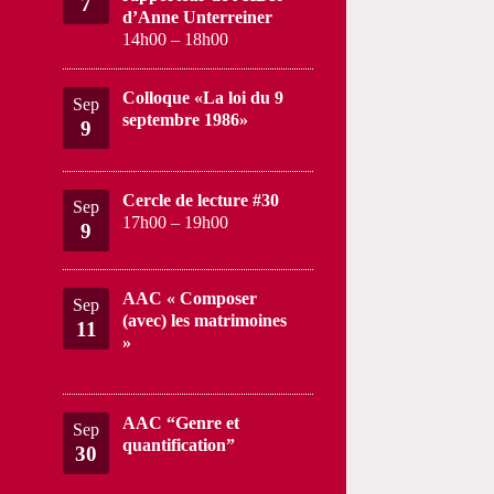
7
d’Anne Unterreiner
14h00
–
18h00
Colloque «La loi du 9
Sep
septembre 1986»
9
Cercle de lecture #30
Sep
17h00
–
19h00
9
AAC « Composer
Sep
(avec) les matrimoines
11
»
AAC “Genre et
Sep
quantification”
30