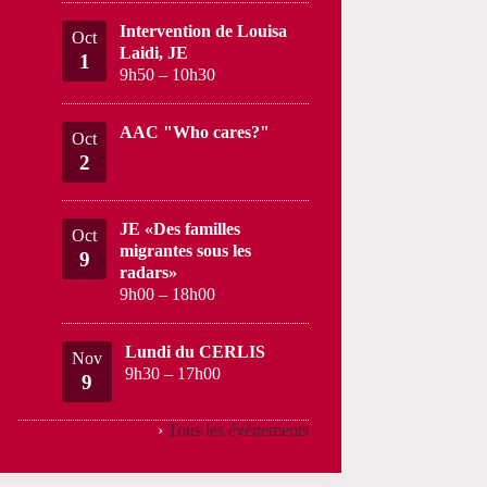
Intervention de Louisa
Oct
Laidi, JE
1
9h50
–
10h30
AAC "Who cares?"
Oct
2
JE «Des familles
Oct
migrantes sous les
9
radars»
9h00
–
18h00
Lundi du CERLIS
Nov
9h30
–
17h00
9
›
Tous les évènements