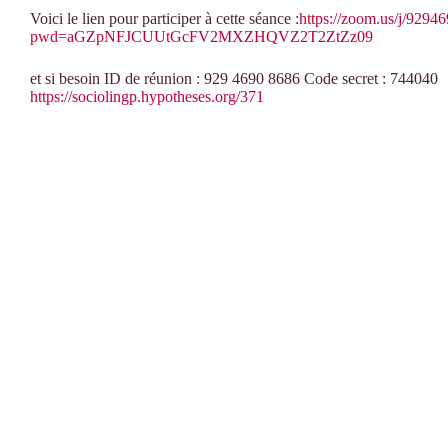
Voici le lien pour participer à cette séance :
https://zoom.us/j/9294
pwd=aGZpNFJCUUtGcFV2MXZHQVZ2T2ZtZz09
et si besoin ID de réunion : 929 4690 8686 Code secret : 744040
https://sociolingp.hypotheses.org/371