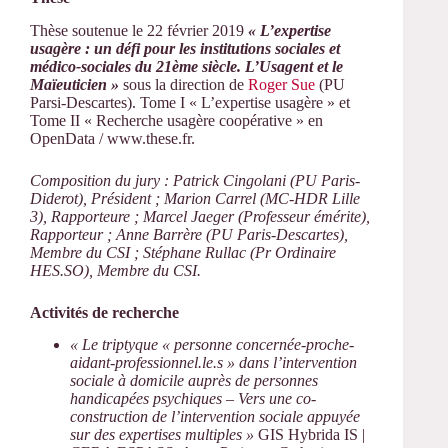
Thèse soutenue le 22 février 2019
« L’expertise
usagère : un défi pour les institutions sociales et
médico-sociales du 21ème siècle. L’Usagent et le
Maïeuticien »
sous la direction de
Roger Sue
(PU
Parsi-Descartes). Tome I « L’expertise usagère » et
Tome II « Recherche usagère coopérative » en
OpenData / www.these.fr.
Composition du jury : Patrick Cingolani (PU Paris-
Diderot), Président ; Marion Carrel (MC-HDR Lille
3), Rapporteure ; Marcel Jaeger (Professeur émérite),
Rapporteur ; Anne Barrère (PU Paris-Descartes),
Membre du CSI ; Stéphane Rullac (Pr Ordinaire
HES.SO), Membre du CSI.
Activités de recherche
« Le triptyque « personne concernée-proche-
aidant-professionnel.le.s » dans l’intervention
sociale à domicile auprès de personnes
handicapées psychiques – Vers une co-
construction de l’intervention sociale appuyée
sur des expertises multiples »
GIS Hybrida IS |