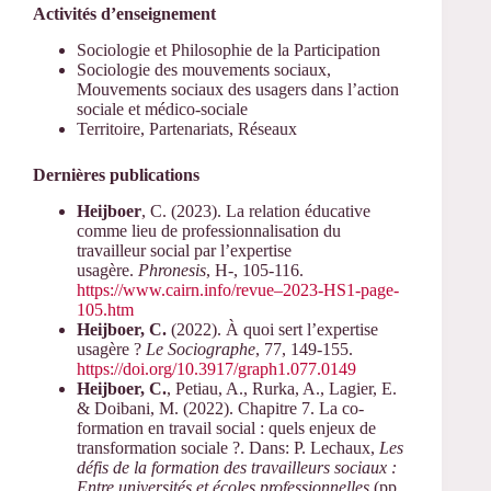
Activités d’enseignement
Sociologie et Philosophie de la Participation
Sociologie des mouvements sociaux,
Mouvements sociaux des usagers dans l’action
sociale et médico-sociale
Territoire, Partenariats, Réseaux
Dernières publications
Heijboer
, C. (2023). La relation éducative
comme lieu de professionnalisation du
travailleur social par l’expertise
usagère.
Phronesis
, H-, 105-116.
https://www.cairn.info/revue–2023-HS1-page-
105.htm
Heijboer
, C.
(2022). À quoi sert l’expertise
usagère ?
Le Sociographe
, 77, 149-155.
https://doi.org/10.3917/graph1.077.0149
Heijboer
, C.
, Petiau, A., Rurka, A., Lagier, E.
& Doibani, M. (2022). Chapitre 7. La co-
formation en travail social : quels enjeux de
transformation sociale ?. Dans: P. Lechaux,
Les
défis de la formation des travailleurs sociaux :
Entre universités et écoles professionnelles
(pp.