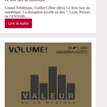
Giraud Frédérique, Guillot Céline (dirs), Le livre face au
numérique. La disruption a-t-elle eu lieu ?, Lyon, Presses
de l’ENSSIB,…
Lire la suite
Le
livre
face
au
numérique