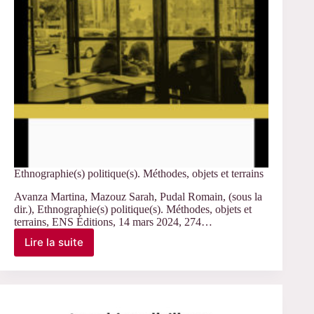
Ethnographie(s) politique(s). Méthodes, objets et terrains
Avanza Martina, Mazouz Sarah, Pudal Romain, (sous la
dir.), Ethnographie(s) politique(s). Méthodes, objets et
terrains, ENS Éditions, 14 mars 2024, 274…
Lire la suite
Ethnographie(s)
politique(s).
Méthodes,
objets
et