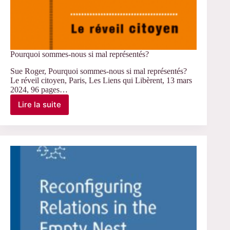
Pourquoi sommes-nous si mal représentés?
Sue Roger, Pourquoi sommes-nous si mal représentés?
Le réveil citoyen, Paris, Les Liens qui Libèrent, 13 mars
2024, 96 pages…
Lire la suite
Pourquoi
sommes-
nous
si
mal
représentés?