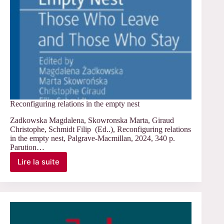
Reconfiguring relations in the empty nest
Zadkowska Magdalena, Skowronska Marta, Giraud
Christophe, Schmidt Filip (Ed..), Reconfiguring relations
in the empty nest, Palgrave-Macmillan, 2024, 340 p.
Parution…
Lire la suite
Reconfiguring
relations
in
the
empty
nest