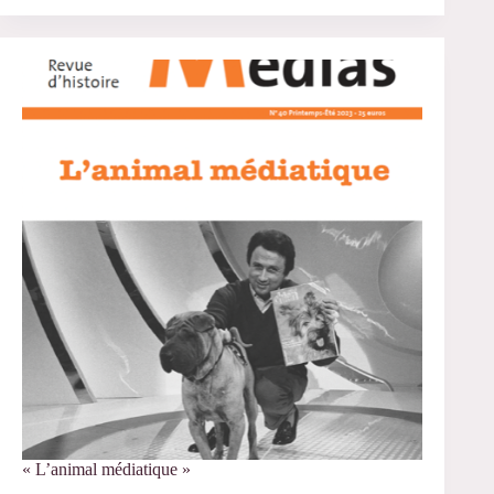
sujet
parlant
en
sciences
du
langage »
« L’animal médiatique »