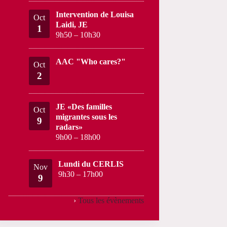
Intervention de Louisa
Oct
Laidi, JE
1
9h50
–
10h30
AAC "Who cares?"
Oct
2
JE «Des familles
Oct
migrantes sous les
9
radars»
9h00
–
18h00
Lundi du CERLIS
Nov
9h30
–
17h00
9
›
Tous les évènements