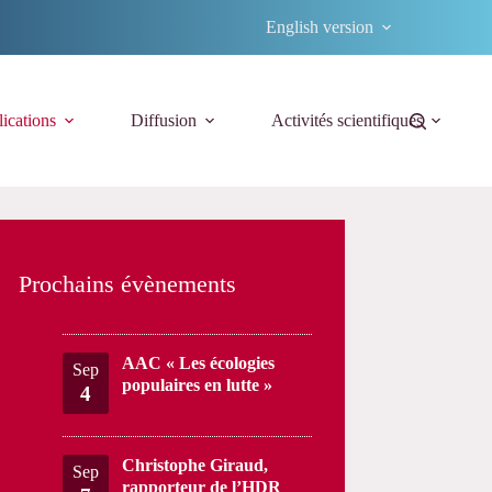
English version
ications
Diffusion
Activités scientifiques
Prochains évènements
AAC « Les écologies
Sep
populaires en lutte »
4
Christophe Giraud,
Sep
rapporteur de l’HDR