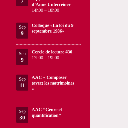
7
d’Anne Unterreiner
14h00
–
18h00
Colloque «La loi du 9
Sep
septembre 1986»
9
Cercle de lecture #30
Sep
17h00
–
19h00
9
AAC « Composer
Sep
(avec) les matrimoines
11
»
AAC “Genre et
Sep
quantification”
30