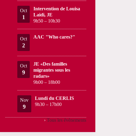
Intervention de Louisa
Oct
Laidi, JE
1
9h50
–
10h30
AAC "Who cares?"
Oct
2
JE «Des familles
Oct
migrantes sous les
9
radars»
9h00
–
18h00
Lundi du CERLIS
Nov
9h30
–
17h00
9
›
Tous les évènements