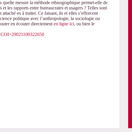
Dans quelle mesure la méthode ethnographique permet-elle de
es et les rapports entre bureaucrates et usagers ? Telles sont
attaché·es à traiter. Ce faisant, ils et elles s’efforcent
ence politique avec l’anthropologie, la sociologie ou
 écouter en écouter directement
en ligne ici
, ou bien le
re/?GCOI=29021100322650