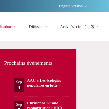
English version
ications
Diffusion
Activités scientifiques
Prochains évènements
AAC « Les écologies
Sep
populaires en lutte »
4
Christophe Giraud,
Sep
rapporteur de l’HDR