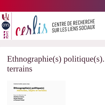
Passer
au
contenu
Ethnographie(s) politique(s).
terrains