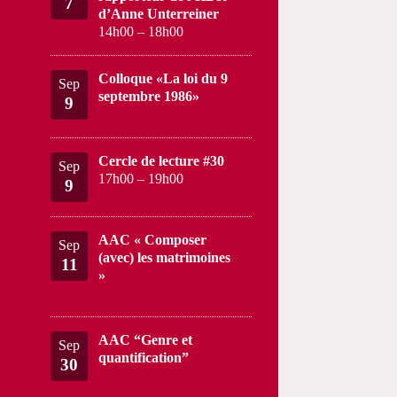
7
d’Anne Unterreiner
14h00
–
18h00
Colloque «La loi du 9
Sep
septembre 1986»
9
Cercle de lecture #30
Sep
17h00
–
19h00
9
AAC « Composer
Sep
(avec) les matrimoines
11
»
AAC “Genre et
Sep
quantification”
30