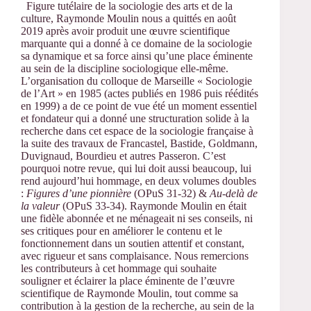
Figure tutélaire de la sociologie des arts et de la
culture, Raymonde Moulin nous a quittés en août
2019 après avoir produit une œuvre scientifique
marquante qui a donné à ce domaine de la sociologie
sa dynamique et sa force ainsi qu’une place éminente
au sein de la discipline sociologique elle-même.
L’organisation du colloque de Marseille « Sociologie
de l’Art » en 1985 (actes publiés en 1986 puis réédités
en 1999) a de ce point de vue été un moment essentiel
et fondateur qui a donné une structuration solide à la
recherche dans cet espace de la sociologie française à
la suite des travaux de Francastel, Bastide, Goldmann,
Duvignaud, Bourdieu et autres Passeron. C’est
pourquoi notre revue, qui lui doit aussi beaucoup, lui
rend aujourd’hui hommage, en deux volumes doubles
:
Figures d’une pionnière
(OPuS 31-32) &
Au-delà de
la valeur
(OPuS 33-34). Raymonde Moulin en était
une fidèle abonnée et ne ménageait ni ses conseils, ni
ses critiques pour en améliorer le contenu et le
fonctionnement dans un soutien attentif et constant,
avec rigueur et sans complaisance. Nous remercions
les contributeurs à cet hommage qui souhaite
souligner et éclairer la place éminente de l’œuvre
scientifique de Raymonde Moulin, tout comme sa
contribution à la gestion de la recherche, au sein de la