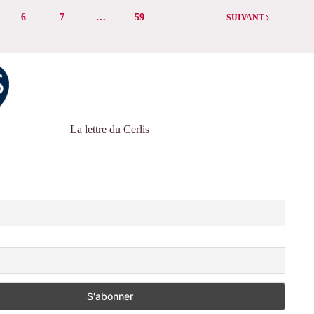
–
6
7
…
59
Journée
SUIVANT
et
Symposium
CPDirSIC
/
CNU71
/
SFSIC
La lettre du Cerlis