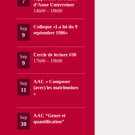
7
d’Anne Unterreiner
14h00
–
18h00
Colloque «La loi du 9
Sep
septembre 1986»
9
Cercle de lecture #30
Sep
17h00
–
19h00
9
AAC « Composer
Sep
(avec) les matrimoines
11
»
AAC “Genre et
Sep
quantification”
30