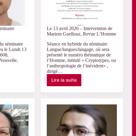
éminaire
Le 13 avril 2026 – Intervention de
Mariem Guellouz, Revue L’Homme
du séminaire
Séance en hybride du séminaire
eu le Lundi 13
Langue/langues/langage, où sera
A608,
présenté le numéro thématique de
Nouvelle,
l’Homme, intitulé « Cryptotypes, ou
l’anthropologie de l’inévident« ,
dirigé…
Lire la suite
Le
13
avril
2026
–
Intervention
res
de
Mariem
Guellouz,
Revue