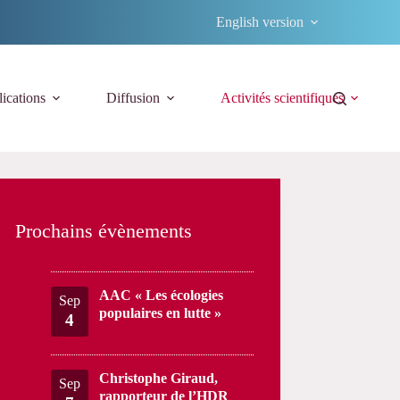
English version
ications
Diffusion
Activités scientifiques
Prochains évènements
AAC « Les écologies
Sep
populaires en lutte »
4
Christophe Giraud,
Sep
rapporteur de l’HDR