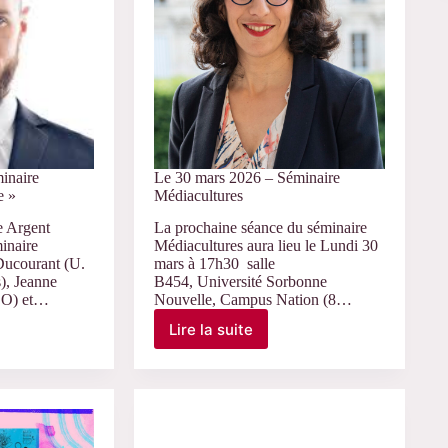
inaire
Le 30 mars 2026 – Séminaire
e »
Médiacultures
 Argent
La prochaine séance du séminaire
inaire
Médiacultures aura lieu le Lundi 30
Ducourant (U.
mars à 17h30 salle
s), Jeanne
B454, Université Sorbonne
SO) et…
Nouvelle, Campus Nation (8…
Lire la suite
Le
30
mars
2026
–
Séminaire