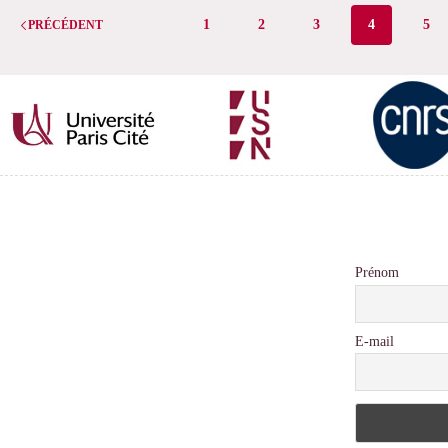
du
1
2
3
4
5
PRÉCÉDENT
R2C2
Prénom
E-mail