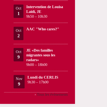
Intervention de Louisa
Oct
Laidi, JE
1
9h50
–
10h30
AAC "Who cares?"
Oct
2
JE «Des familles
Oct
migrantes sous les
9
radars»
9h00
–
18h00
Lundi du CERLIS
Nov
9h30
–
17h00
9
›
Tous les évènements