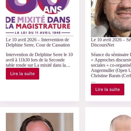
Le 10 avril 2026 – Intervention de
Le 10 avril 2026 – S
Delphine Serre, Cour de Cassation
DiscoursNet
Intervention de Delphine Serre le 10
Séance du séminaire 
avril à 11h30 lors de la Seconde
« Approches discursi
table ronde sur La mixité dans la…
sociales » co-organis
Angermuller (Open Un
Lire la suite
Christine Barats (Cerli
Le
…
10
avril
Lire la suite
Le
2026
10
–
avril
Intervention
2026
de
–
Delphine
Séminaire
Serre,
DiscoursN
Cour