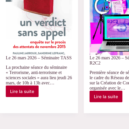
du
« L’argent
Séminaire
domestiqu
MéMé
Le 26 mars 2026 – Séminaire TASS
Le 26 mars 2026 – S
R2C2
La prochaine séance du séminaire
« Terrorisme, anti-terrorisme et
Première séance de s
sciences sociales » aura lieu jeudi 26
le cadre du Réseau d
mars, de 10h à 13h avec…
sur la Création de C
organisée avec le…
Lire la suite
Le
Lire la suite
Le
26
26
mars
mars
2026
2026
–
–
Séminaire
Séminaire
TASS