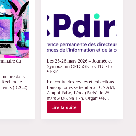
Médiacultures
e »
éminaire du
Les 25-26 mars 2026 – Journée et
Symposium CPDirSIC / CNU71 /
SFSIC
éminaire dans
e Recherche
Rencontre des revues et collections
ontenus (R2C2)
francophones se tiendra au CNAM,
Amphi Fabry Pérot (Paris), le 25
mars 2026, 9h-17h. Organisée…
Lire la suite
Les
25-
26
mars
2026