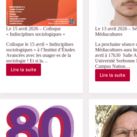
Le 15 avril 2026 – Colloque
Le 13 avril 2026 – S
« Indisciplines sociologiques »
Médiacultures
Colloque le 15 avril « Indisciplines
La prochaine séance 
sociologiques » à l’Institut d’Études
Médiacultures aura li
Avancées avec les usager·es de la
avril à 17h30 Salle 
sociologie ! Et si la…
Université Sorbonne 
Campus Nation…
Lire la suite
Le
Lire la suite
Le
15
13
avril
avril
2026
2026
–
–
Colloque
Séminaire
« Indisciplines
Médiacultu
sociologiques »