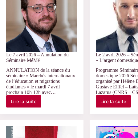
de
Cassation
Le 7 avril 2026 – Annulation du
Le 2 avril 2026 – Sém
Séminaire MéMé
« L’argent domestiqu
ANNULATION de la séance du
Programme Séminaire
séminaire « Marchés internationaux
domestique 2026 Sém
de l’éducation et migrations
organisé par Hélène 
étudiantes » le mardi 7 avril
Gustave Eiffel – Latt
prochain 10h-12h avec…
Lazarus (CNRS – C
Lire la suite
Lire la suite
Le
Le
7
2
avril
avril
2026
2026
–
–
Annulation
Séminaire