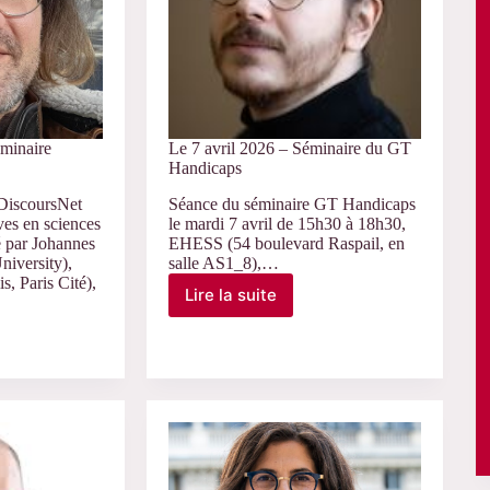
L’Homme
éminaire
Le 7 avril 2026 – Séminaire du GT
Handicaps
DiscoursNet
Séance du séminaire GT Handicaps
ves en sciences
le mardi 7 avril de 15h30 à 18h30,
é par Johannes
EHESS (54 boulevard Raspail, en
iversity),
salle AS1_8),…
s, Paris Cité),
Lire la suite
Le
7
avril
2026
–
Séminaire
du
GT
et
Handicaps