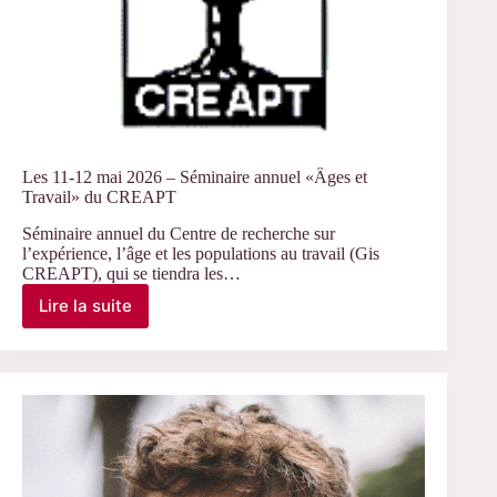
Les 11-12 mai 2026 – Séminaire annuel «Âges et
Travail» du CREAPT
Séminaire annuel du Centre de recherche sur
l’expérience, l’âge et les populations au travail (Gis
CREAPT), qui se tiendra les…
Lire la suite
Les
11-
12
mai
2026
–
Séminaire
annuel
«Âges