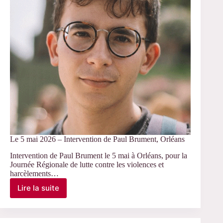
et
Travail»
du
CREAPT
Le 5 mai 2026 – Intervention de Paul Brument, Orléans
Intervention de Paul Brument le 5 mai à Orléans, pour la
Journée Régionale de lutte contre les violences et
harcèlements…
Lire la suite
Le
5
mai
2026