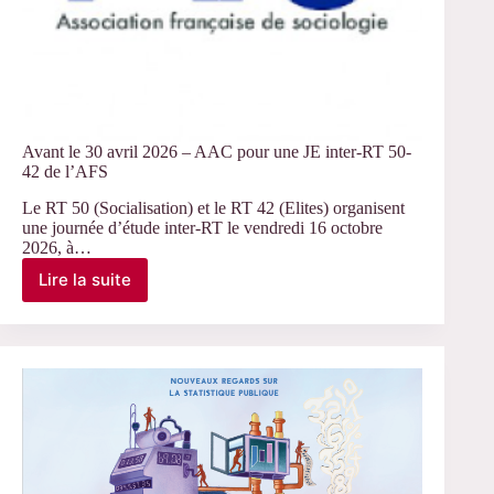
Avant le 30 avril 2026 – AAC pour une JE inter-RT 50-
42 de l’AFS
Le RT 50 (Socialisation) et le RT 42 (Elites) organisent
une journée d’étude inter-RT le vendredi 16 octobre
2026, à…
Lire la suite
Avant
le
30
avril
2026
–
AAC
pour
une
JE