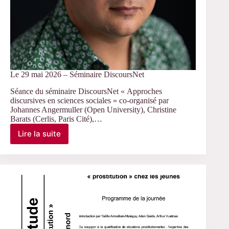
Le 29 mai 2026 – Séminaire DiscoursNet
Séance du séminaire DiscoursNet « Approches
discursives en sciences sociales » co-organisé par
Johannes Angermuller (Open University), Christine
Barats (Cerlis, Paris Cité),…
Lire la suite
Le
29
mai
2026
–
Séminaire
DiscoursNet