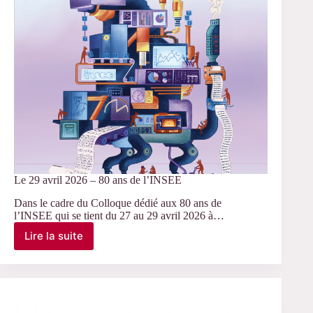
inter-
RT
50-
42
de
l’AFS
Le 29 avril 2026 – 80 ans de l’INSEE
Dans le cadre du Colloque dédié aux 80 ans de
l’INSEE qui se tient du 27 au 29 avril 2026 à…
Lire la suite
Le
29
avril
2026
–
80