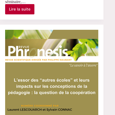
séminaire,…
Lire la suite
Le
20
mai
2026
–
Intervention
de
Christophe
Birolini,
Stockholm