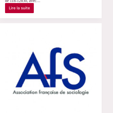
de 11h-12h30, avec…
Lire la suite
Le
5
mai
2026
–
Conférence
de
Cécile
Canut,
MNHN