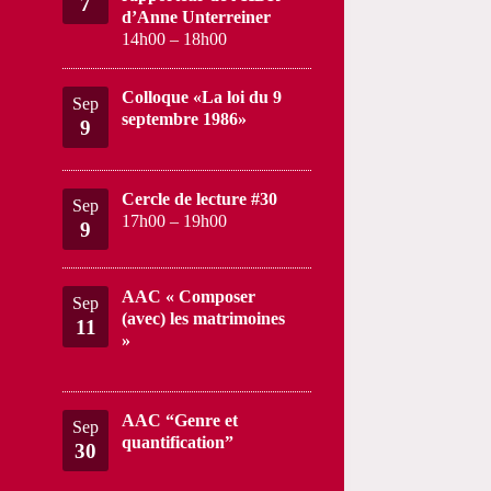
7
d’Anne Unterreiner
14h00
–
18h00
Colloque «La loi du 9
Sep
septembre 1986»
9
Cercle de lecture #30
Sep
17h00
–
19h00
9
AAC « Composer
Sep
(avec) les matrimoines
11
»
AAC “Genre et
Sep
quantification”
30