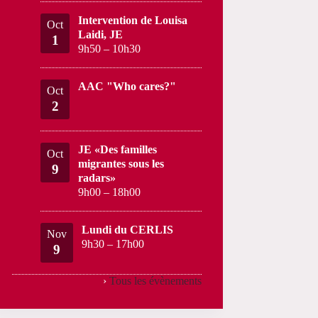
Intervention de Louisa
Oct
Laidi, JE
1
9h50
–
10h30
AAC "Who cares?"
Oct
2
JE «Des familles
Oct
migrantes sous les
9
radars»
9h00
–
18h00
Lundi du CERLIS
Nov
9h30
–
17h00
9
›
Tous les évènements