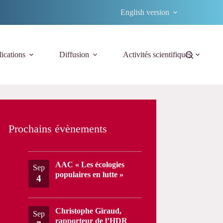
English version
ications
Diffusion
Activités scientifiques
Prochains évènements
AAC « Les écologies
Sep
populaires en lutte »
4
Christophe Giraud,
Sep
rapporteur de l’HDR