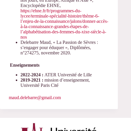
nos jours, en Europe, Afrique et Asie »,
Encyclopédie EHNE,
https://ehne.fr/fr/programmes-du-
lycee/terminale-spécialité-histoire/thème-6-
l’enjeu-de-la-connaissance/jalons/donner-accès-
à-la-connaissance-grandes-étapes-de-
l’alphabétisation-des-femmes-du-xixe-siècle-à-
nos
Delebarre Maud, « La Passion de Sèvres :
s’engager pour éduquer », Diplômées,
n°274275, novembre 2020.
Enseignements
2022-2024 :
ATER Université de Lille
2019-2021 :
mission d’enseignement,
Université Paris Cité
maud.delebarre@gmail.com