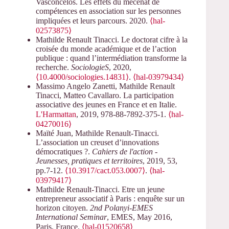
Vasconcelos. Les effets du mécénat de
compétences en association sur les personnes
impliquées et leurs parcours. 2020.
⟨hal-
02573875⟩
Mathilde Renault Tinacci. Le doctorat cifre à la
croisée du monde académique et de l’action
publique : quand l’intermédiation transforme la
recherche.
SociologieS
, 2020,
⟨10.4000/sociologies.14831⟩
.
⟨hal-03979434⟩
Massimo Angelo Zanetti, Mathilde Renault
Tinacci, Matteo Cavallaro. La participation
associative des jeunes en France et en Italie.
L'Harmattan
, 2019, 978-88-7892-375-1.
⟨hal-
04270016⟩
Maïté Juan, Mathilde Renault-Tinacci.
L’association un creuset d’innovations
démocratiques ?.
Cahiers de l'action -
Jeunesses, pratiques et territoires
, 2019, 53,
pp.7-12.
⟨10.3917/cact.053.0007⟩
.
⟨hal-
03979417⟩
Mathilde Renault-Tinacci. Etre un jeune
entrepreneur associatif à Paris : enquête sur un
horizon citoyen.
2nd Polanyi-EMES
International Seminar
, EMES, May 2016,
Paris, France.
⟨hal-01520658⟩