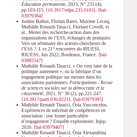
Éducation permanente
, 2023, N° 233 (4),
pp.103-115.
⟨10.3917/edpe.233.0103⟩
.
⟨hal-
03979384⟩
Justine Ballon, Florian Bares, Maxime Lecoq,
Mathilde Renault-Tinacci, Floriant Covelli, et
al.. Mener des recherche-action dans des
organisations de l’ESS, échanges de pratiques.
Vers un séminaire des acteurs-chercheurs de
l’ESS ?.
L es 21° rencontres du RIUESS
,
RIUESS, Jun 2022, Bordeaux, France.
⟨hal-
03985547⟩
Mathilde Renault-Tinacci. « On veut faire de la
politique autrement », ou la fabrique d’un
engagement politique sur mesure dans les
associations parisiennes.
Participations - Revue
de sciences sociales sur la démocratie et la
citoyenneté
, 2021, N° 30 (2), pp.221-247.
⟨10.3917/parti.030.0221⟩
.
⟨hal-03979395⟩
Mathilde Renault Tinacci, Ósia Vasconcelos.
Expériences de mécénat de compétences en
association : une forme particulière
d’engagement ? Enquête exploratoire. Injep.
2020.
⟨hal-03979407⟩
Mathilde Renault Tinacci, Ósia Alexandrina