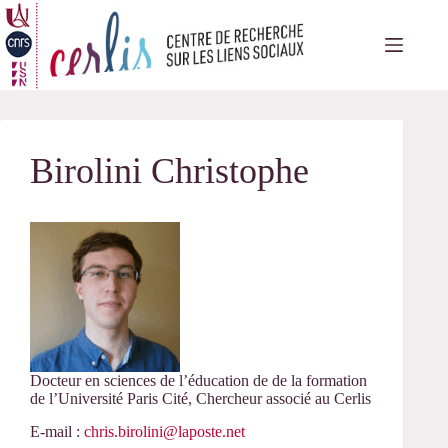
Passer
au
contenu
Birolini Christophe
Docteur en sciences de l’éducation de de la formation
de l’Université Paris Cité, Chercheur associé au Cerlis
E-mail :
chris.birolini@laposte.net