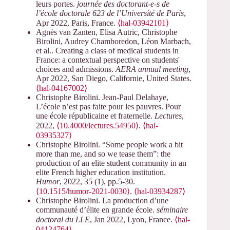
leurs portes.
journée des doctorant-e-s de
l’école doctorale 623 de l’Université de Paris
,
Apr 2022, Paris, France.
⟨hal-03942101⟩
Agnès van Zanten, Elisa Autric, Christophe
Birolini, Audrey Chamboredon, Léon Marbach,
et al.. Creating a class of medical students in
France: a contextual perspective on students'
choices and admissions.
AERA annual meeting
,
Apr 2022, San Diego, Californie, United States.
⟨hal-04167002⟩
Christophe Birolini. Jean-Paul Delahaye,
L’école n’est pas faite pour les pauvres. Pour
une école républicaine et fraternelle.
Lectures
,
2022,
⟨10.4000/lectures.54950⟩
.
⟨hal-
03935327⟩
Christophe Birolini. “Some people work a bit
more than me, and so we tease them”: the
production of an elite student community in an
elite French higher education institution.
Humor
, 2022, 35 (1), pp.5-30.
⟨10.1515/humor-2021-0030⟩
.
⟨hal-03934287⟩
Christophe Birolini. La production d’une
communauté d’élite en grande école.
séminaire
doctoral du LLE
, Jan 2022, Lyon, France.
⟨hal-
04124764⟩