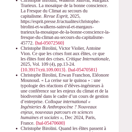
Christophe Birolini, Walkens Sainval, Margaux
Trarieux. La mosaïque de la bonne conscience.
La Fresque du Climat au secours du
capitalisme.
Revue Esprit
, 2025,
https://esprit.presse.fr/actualites/christophe-
birolini-et-walkens-sainval-et-margaux-
trarieux/la-mosaique-de-la-bonne-conscience-la-
fresque-du-climat-au-secours-du-capitalisme-
45772.
⟨hal-05072560⟩
Christophe Birolini, Victor Violier, Antoine
Vion. Ce que les crises font aux élites, ce que
les élites font des crises.
Critique Internationale
,
2025, Vol. 109 (4), pp.13-24.
⟨10.3917/crii.109.0013⟩
.
⟨hal-05470581⟩
Christophe Birolini, Erwan Franchon, Eléonore
Mounoud. « La cerise sur le quinoa » : une
typologie des réactions d’élèves-ingénieurs à
une conférence sur les enjeux du climat et de la
biodiversité dans le cadre d’un cours de gestion
d’entreprise.
Colloque international «
Ingénieries & Anthropocène ? Nouveaux
enjeux, nouveaux parcours en sciences
humaines et sociales »
, Dec 2024, Paris,
France.
⟨hal-05470600⟩
Christophe Birolini. Quand les élites passent à