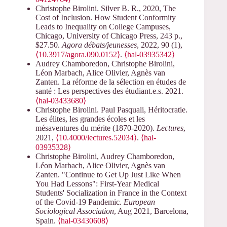
Christophe Birolini. Silver B. R., 2020, The
Cost of Inclusion. How Student Conformity
Leads to Inequality on College Campuses,
Chicago, University of Chicago Press, 243 p.,
$27.50.
Agora débats/jeunesses
, 2022, 90 (1),
⟨10.3917/agora.090.0152⟩
.
⟨hal-03935342⟩
Audrey Chamboredon, Christophe Birolini,
Léon Marbach, Alice Olivier, Agnès van
Zanten. La réforme de la sélection en études de
santé : Les perspectives des étudiant.e.s. 2021.
⟨hal-03433680⟩
Christophe Birolini. Paul Pasquali, Héritocratie.
Les élites, les grandes écoles et les
mésaventures du mérite (1870-2020).
Lectures
,
2021,
⟨10.4000/lectures.52034⟩
.
⟨hal-
03935328⟩
Christophe Birolini, Audrey Chamboredon,
Léon Marbach, Alice Olivier, Agnès van
Zanten. "Continue to Get Up Just Like When
You Had Lessons": First-Year Medical
Students' Socialization in France in the Context
of the Covid-19 Pandemic.
European
Sociological Association
, Aug 2021, Barcelona,
Spain.
⟨hal-03430608⟩