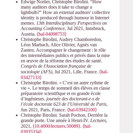
Edwige Nortier, Christophe Birolini. “How
many auditors does it take to change a
lightbulb?” How an external auditors' collective
identity is produced through humour in Internet
memes.
13th Interdisciplinary Perspectives on
Accounting Conference
, Jul 2021, Innsbruck,
Austria.
⟨hal-04098753⟩
Christophe Birolini, Audrey Chamboredon,
Léon Marbach, Alice Olivier, Agnès van
Zanten. Accompagner le changement : le rôle
des intermédiaires publics et privés dans la mise
en œuvre de la réforme des études de santé.
Congrès de l'Association française de
sociologie (AFS)
, Jul 2021, Lille, France.
⟨hal-
03427133⟩
Christophe Birolini. « C’est un autre rythme de
vie ». Le temps de sommeil des élèves en classe
préparatoire scientifique et en grande école
d’ingénieurs.
journée des doctorant-e-s de
l’école doctorale 623 de l’Université de Paris
,
Jun 2021, Paris, France.
⟨hal-03942100⟩
Christophe Birolini. Sarah Pochon, Derrière la
grande porte. Une année à Henri-IV.
Lectures
,
2021,
⟨10.4000/lectures.50089⟩
.
⟨hal-
03935334⟩