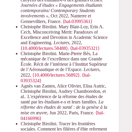
Journées d’études « Engagements étudiants
contemporains/ Contemporary Students
involvements »
, Oct 2022, Nanterre et
Gennevilliers, France.
⟨hal-03995361⟩
Christophe Birolini. Mary Blair-Loy, Erin A.
Cech, Misconceiving Merit: Paradoxes of
Excellence and Devotion in Academic Science
and Engineering.
Lectures
, 2022,
⟨10.4000/lectures.58488⟩
.
⟨hal-03935321⟩
Christophe Birolini. Marie-Pierre Bès, La
mécanique de l’excellence dans une Grande
École. Récit de l’intérieur à l’Institut Supérieur
de l’Aéronautique et de l’Espace.
Lectures
,
2022,
⟨10.4000/lectures.56892⟩
.
⟨hal-
03935324⟩
Agnès van Zanten, Alice Olivier, Elisa Autric,
Christophe Birolini, Audrey Chamboredon, et
al.. L'expérience de la réforme des études de
santé par les étudiant-e-s et leurs familles.
La
réforme des études de santé : de la genèse à la
mise en œuvre
, Jun 2022, Paris, France.
⟨hal-
04166996⟩
Christophe Birolini. Tracer les frontières
sociales. Comment les filières d’élite referment