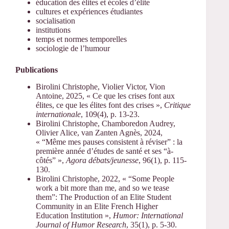
éducation des élites et écoles d’élite
cultures et expériences étudiantes
socialisation
institutions
temps et normes temporelles
sociologie de l’humour
Publications
Birolini Christophe, Violier Victor, Vion
Antoine, 2025, « Ce que les crises font aux
élites, ce que les élites font des crises »,
Critique
internationale
, 109(4), p. 13-23.
Birolini Christophe, Chamboredon Audrey,
Olivier Alice, van Zanten Agnès, 2024,
« “Même mes pauses consistent à réviser” : la
première année d’études de santé et ses “à-
côtés” »,
Agora débats/jeunesse
, 96(1), p. 115-
130.
Birolini Christophe, 2022, « “Some People
work a bit more than me, and so we tease
them”: The Production of an Elite Student
Community in an Elite French Higher
Education Institution »,
Humor: International
Journal of Humor Research
, 35(1), p. 5-30.