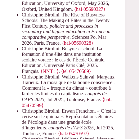
Education, University of Oxford, May 2026,
Oxford, United Kingdom.
⟨hal-05690327⟩
Christophe Birolini. The Rise of Busyness
Schools: The Making of Elites in the Twenty
First Century.
policies and processes in
secondary and higher education in France in
comparative perspective
, Sciences Po, Mar
2026, Paris, France.
⟨hal-05690328⟩
Christophe Birolini. Busyness school. La
formation d’une élite dans une institution
scolaire vorace : le cas de l’École Centrale.
Education. Université Paris Cité, 2025.
Français.
⟨NNT : ⟩
.
⟨tel-05470589⟩
Christophe Birolini, Walkens Sainval, Margaux
Trarieux. La mosaïque de la bonne conscience -
Comment la « fresque du climat » contribue à
farder les limites du capitalisme.
congrès de
l’AFS 2025
, Jul 2025, Toulouse, France.
⟨hal-
05470599⟩
Christophe Birolini, Erwan Franchon. « C’est la
cerise sur le quinoa ». Représentations élitaires
de l’écologie dans une grande école
d’ingénieurs.
congrès de l’AFS 2025
, Jul 2025,
Toulouse, France.
⟨hal-05470597⟩