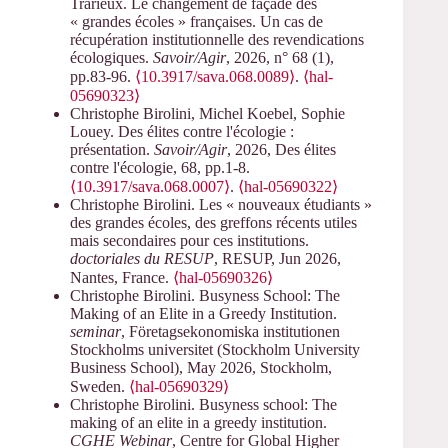
Trarieux. Le changement de façade des
« grandes écoles » françaises. Un cas de
récupération institutionnelle des revendications
écologiques.
Savoir/Agir
, 2026, n° 68 (1),
pp.83-96.
⟨10.3917/sava.068.0089⟩
.
⟨hal-
05690323⟩
Christophe Birolini, Michel Koebel, Sophie
Louey. Des élites contre l'écologie :
présentation.
Savoir/Agir
, 2026, Des élites
contre l'écologie, 68, pp.1-8.
⟨10.3917/sava.068.0007⟩
.
⟨hal-05690322⟩
Christophe Birolini. Les « nouveaux étudiants »
des grandes écoles, des greffons récents utiles
mais secondaires pour ces institutions.
doctoriales du RESUP
, RESUP, Jun 2026,
Nantes, France.
⟨hal-05690326⟩
Christophe Birolini. Busyness School: The
Making of an Elite in a Greedy Institution.
seminar
, Företagsekonomiska institutionen
Stockholms universitet (Stockholm University
Business School), May 2026, Stockholm,
Sweden.
⟨hal-05690329⟩
Christophe Birolini. Busyness school: The
making of an elite in a greedy institution.
CGHE Webinar
, Centre for Global Higher