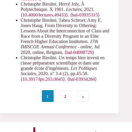
Christophe Birolini. Hervé Joly, À
Polytechnique. X 1901.
Lectures
, 2021,
⟨10.4000/lectures.49433⟩
.
⟨hal-03935315⟩
Christophe Birolini, Tabea Schroer, Amy E.
Jones Haug. From Diversity to Othering:
Lessons About the Interconnection of Class and
Race from a Diversity Program in an Elite
French Higher Education Institution.
17th
IMISCOE Annual Conference - online
, Jul
2020, online, Belgium.
⟨hal-04098729⟩
Christophe Birolini. Un temps bien investi en
classe préparatoire scientifique et dans une
grande école d’ingénieurs.
Les Politiques
Sociales
, 2020, n° 3-4 (2), pp.45-58.
⟨10.3917/lps.203.0045⟩
.
⟨hal-03934284⟩
1
2
»