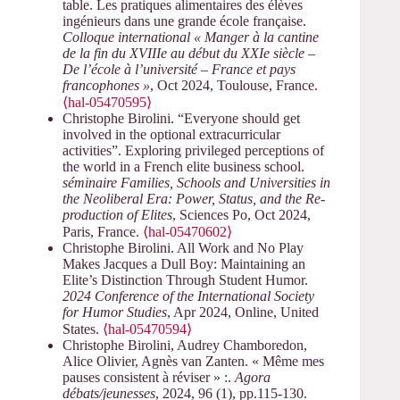
table. Les pratiques alimentaires des élèves
ingénieurs dans une grande école française.
Colloque international « Manger à la cantine
de la fin du XVIIIe au début du XXIe siècle –
De l’école à l’université – France et pays
francophones »
, Oct 2024, Toulouse, France.
⟨hal-05470595⟩
Christophe Birolini. “Everyone should get
involved in the optional extracurricular
activities”. Exploring privileged perceptions of
the world in a French elite business school.
séminaire Families, Schools and Universities in
the Neoliberal Era: Power, Status, and the Re-
production of Elites
, Sciences Po, Oct 2024,
Paris, France.
⟨hal-05470602⟩
Christophe Birolini. All Work and No Play
Makes Jacques a Dull Boy: Maintaining an
Elite’s Distinction Through Student Humor.
2024 Conference of the International Society
for Humor Studies
, Apr 2024, Online, United
States.
⟨hal-05470594⟩
Christophe Birolini, Audrey Chamboredon,
Alice Olivier, Agnès van Zanten. « Même mes
pauses consistent à réviser » :.
Agora
débats/jeunesses
, 2024, 96 (1), pp.115-130.