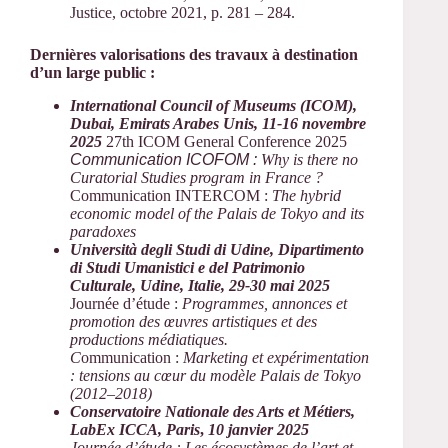
Justice, octobre 2021, p. 281 – 284.
Dernières valorisations des travaux à destination
d’un large public :
International Council of Museums (ICOM),
Dubai, Emirats Arabes Unis, 11-16 novembre
2025
27th ICOM General Conference 2025
Communication ICOFOM :
Why is there no
Curatorial Studies program in France ?
Communication INTERCOM :
The hybrid
economic model of the Palais de Tokyo and its
paradoxes
Università degli Studi di Udine, Dipartimento
di Studi Umanistici e del Patrimonio
Culturale, Udine, Italie, 29-30 mai 2025
Journée d’étude :
Programmes, annonces et
promotion des œuvres artistiques et des
productions médiatiques.
C
ommunication :
Marketing et expérimentation
: tensions au cœur du modèle Palais de Tokyo
(2012–2018)
Conservatoire Nationale des Arts et Métiers,
LabEx ICCA, Paris
,
10 janvier 2025
Journée d’étude : Les écosystèmes de l’art et