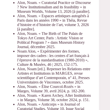
Alon, Noam. « Curatorial Practice or Discourse
? New Institutionalism and its feasibility » in
Museum Worlds, Volume 13, 2026 [à paraître].
Alon, Noam. « Espaces artistiques autogérés à
Paris dans les années 1990 » in Théia, Revue
d’histoire et d’histoire de l’art, volume 3, 2026
[à paraître].
Alon, Noam. « The Birth of The Palais de
Tokyo Art Center, Paris : Artistic Vision or
Political Program ? » dans Museum History
Journal, décembre 2025.
Noam Alon, « Expérimenter des formes,
imposer des cadres : les centres d’art français à
l’épreuve de la standardisation (1980-2010) »,
Culture & Musées, 46 | 2025, 152-175.
Alon, Noam [ed.]. Repenser les Relations entre
Artistes et Institutions in MARGES, revue
scientifique d’art Contemporain, n° 41, Presses
Universitaires de Vincennes, octobre 2025.
Alon, Noam. « Élise Courcol-Rozès » in
Marges, Volume 39, avril 2024, p. 182-200.
Alon, Noam. « Karen Archey, After Institutions
» in Marges, Volume 38, octobre 2024, p. 151.
Alon, Noam. « Anticorps » in Journal of
Curatorial Studies, Volume 10, Issue Social