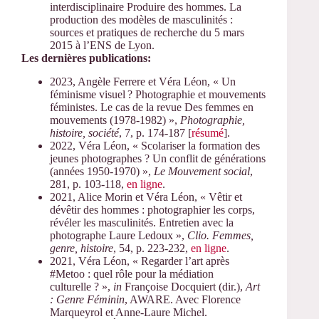
interdisciplinaire Produire des hommes. La
production des modèles de masculinités :
sources et pratiques de recherche du 5 mars
2015 à l’ENS de Lyon.
Les dernières publications:
2023, Angèle Ferrere et Véra Léon, « Un
féminisme visuel ? Photographie et mouvements
féministes. Le cas de la revue Des femmes en
mouvements (1978-1982) »,
Photographie,
histoire, société
, 7, p. 174‑187 [
résumé
].
2022, Véra Léon, « Scolariser la formation des
jeunes photographes ? Un conflit de générations
(années 1950-1970) »,
Le Mouvement social
,
281, p. 103-118,
en ligne
.
2021, Alice Morin et Véra Léon, « Vêtir et
dévêtir des hommes : photographier les corps,
révéler les masculinités. Entretien avec la
photographe Laure Ledoux »,
Clio. Femmes,
genre, histoire
, 54, p. 223-232,
en ligne
.
2021, Véra Léon, « Regarder l’art après
#Metoo : quel rôle pour la médiation
culturelle ? »,
in
Françoise Docquiert (dir.),
Art
: Genre Féminin
, AWARE. Avec Florence
Marqueyrol et Anne-Laure Michel.