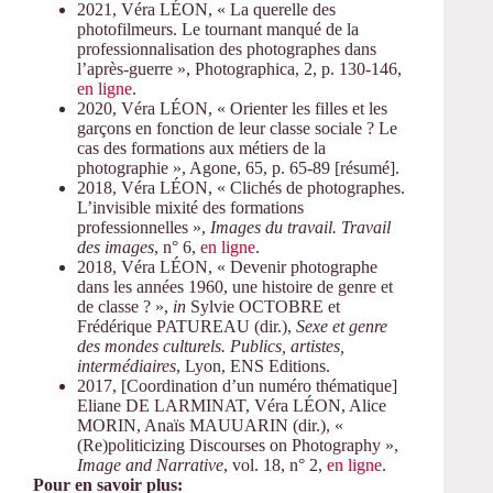
2021, Véra LÉON, « La querelle des
photofilmeurs. Le tournant manqué de la
professionnalisation des photographes dans
l’après-guerre », Photographica, 2, p. 130-146,
en ligne
.
2020, Véra LÉON, « Orienter les filles et les
garçons en fonction de leur classe sociale ? Le
cas des formations aux métiers de la
photographie », Agone, 65, p. 65-89 [résumé].
2018, Véra LÉON, « Clichés de photographes.
L’invisible mixité des formations
professionnelles »,
Images du travail. Travail
des images
, n° 6,
en ligne
.
2018, Véra LÉON, « Devenir photographe
dans les années 1960, une histoire de genre et
de classe ? »,
in
Sylvie OCTOBRE et
Frédérique PATUREAU (dir.),
Sexe et genre
des mondes culturels. Publics, artistes,
intermédiaires
, Lyon, ENS Editions.
2017, [Coordination d’un numéro thématique]
Eliane DE LARMINAT, Véra LÉON, Alice
MORIN, Anaïs MAUUARIN (dir.), «
(Re)politicizing Discourses on Photography »,
Image and Narrative
, vol. 18, n° 2,
en ligne
.
Pour en savoir plus: