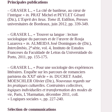
Principales publications
– GRASER L., « La cité de banlieue, au cœur de
l’intrigue »
in.
PRAT Michel et PEYLET Gérard
(Dir.),
L’Esprit des lieux. Tome II
, Eidôlon, Presses
universitaires de Bordeaux, juin 2012, pp. 339-349.
– GRASER L., « Trouver sa langue : lecture
sociologique du parcours et de l’œuvre de Rouja
Lazarova »
in.
ALMEIDA José Domingues de (Dir.),
a
Intercâmbio
, 2
série, vol. 4, Instituto de Estudos
Franceses da Faculdade de Letras da Universidade do
Porto, 2011, pp. 155-175.
– GRASER L., « Pour une sociologie des expériences
littéraires. Enquête sur les parcours de romanciers
e
parisiens du XXI
siècle »
in.
DUCRET André,
MOESCHLER Olivier (Dir.),
Nouveaux regards sur
les pratiques culturelles. Contraintes collectives,
logiques individuelles et transformation des modes de
vie
, Paris, L’Harmattan, décembre 2011, coll.
« Logiques sociales », pp. 227-240.
Sélection de communications